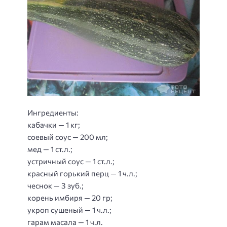
Ингредиенты:
кабачки — 1 кг;
соевый соус — 200 мл;
мед — 1 ст.л.;
устричный соус — 1 ст.л.;
красный горький перц — 1 ч.л.;
чеснок — 3 зуб.;
корень имбиря — 20 гр;
укроп сушеный — 1 ч.л.;
гарам масала — 1 ч.л.