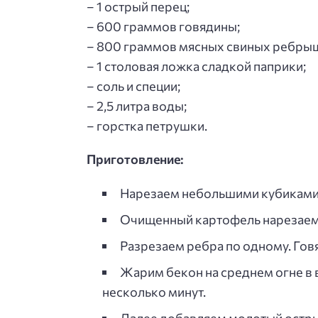
– 1 острый перец;
– 600 граммов говядины;
– 800 граммов мясных свиных ребры
– 1 столовая ложка сладкой паприки;
– соль и специи;
– 2,5 литра воды;
– горстка петрушки.
Приготовление:
Нарезаем небольшими кубиками 
Очищенный картофель нарезаем г
Разрезаем ребра по одному. Говя
Жарим бекон на среднем огне в 
несколько минут.