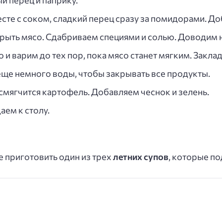
 перец и паприку.
те с соком, сладкий перец сразу за помидорами. До
рыть мясо. Сдабриваем специями и солью. Доводим н
и варим до тех пор, пока мясо станет мягким. Закл
ще немного воды, чтобы закрывать все продукты.
 смягчится картофель. Добавляем чеснок и зелень.
аем к столу.
 приготовить один из трех
летних супов
, которые п