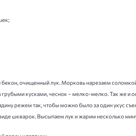
шек;
бекон, очищенный лук. Морковь нарезаем соломкой,
рубыми кусками, чеснок – мелко-мелко. Так же и о
дину режем так, чтобы можно было за один укус съес
виде шкварок. Высыпаем лук и жарим несколько мин