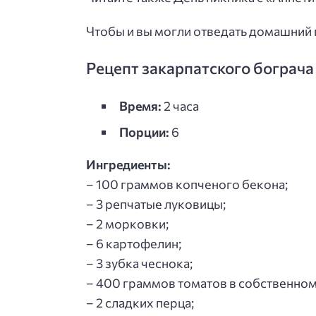
Чтобы и вы могли отведать домашний 
Рецепт закарпатского бограча
Время:
2 часа
Порции:
6
Ингредиенты:
– 100 граммов копченого бекона;
– 3 репчатые луковицы;
– 2 морковки;
– 6 картофелин;
– 3 зубка чеснока;
– 400 граммов томатов в собственном
– 2 сладких перца;