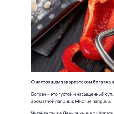
О настоящем закарпатском бограче на 
Бограч – это густой и насыщенный суп
ароматной паприки. Многие паприки.
Читайте также День пикника с «Аппети