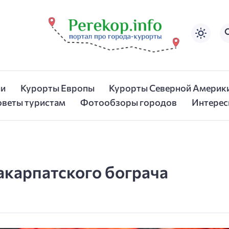
ии
Курорты Европы
Курорты Северной Америк
оветы туристам
Фотообзоры городов
Интерес
акарпатского бограча