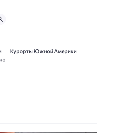
и
Курорты Южной Америки
но