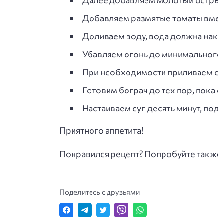
Далее добавляем молотый острый
Добавляем размятые томаты вмес
Доливаем воду, вода должна нак
Убавляем огонь до минимального 
При необходимости приливаем е
Готовим бограч до тех пор, пока
Настаиваем суп десять минут, под
Приятного аппетита!
Понравился рецепт? Попробуйте также
Поделитесь с друзьями