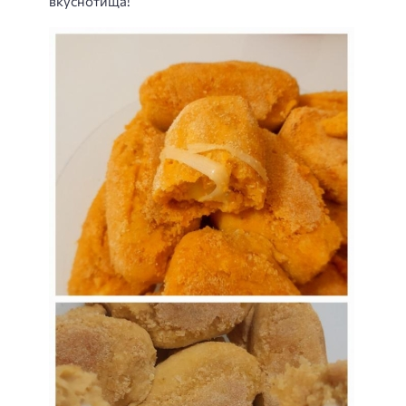
вкуснотища!