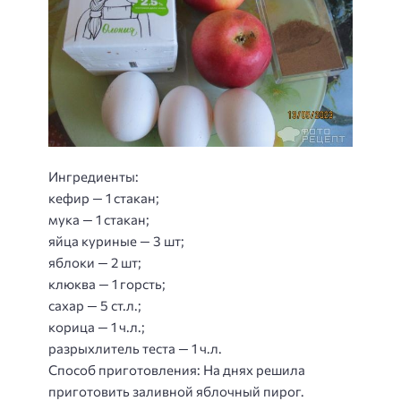
Ингредиенты:
кефир — 1 стакан;
мука — 1 стакан;
яйца куриные — 3 шт;
яблоки — 2 шт;
клюква — 1 горсть;
сахар — 5 ст.л.;
корица — 1 ч.л.;
разрыхлитель теста — 1 ч.л.
Способ приготовления
: На днях решила
приготовить заливной яблочный пирог.