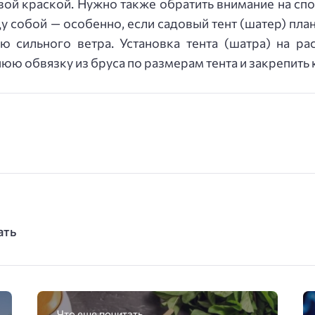
вой краской. Нужно также обратить внимание на спо
 собой — особенно, если садовый тент (шатер) плани
ю сильного ветра. Установка тента (шатра) на р
ю обвязку из бруса по размерам тента и закрепить к
ать
Что еще почитать