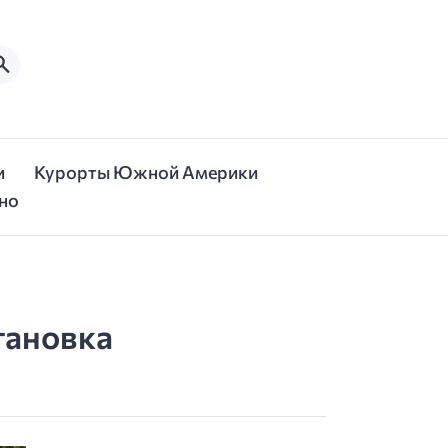
и
Курорты Южной Америки
но
тановка