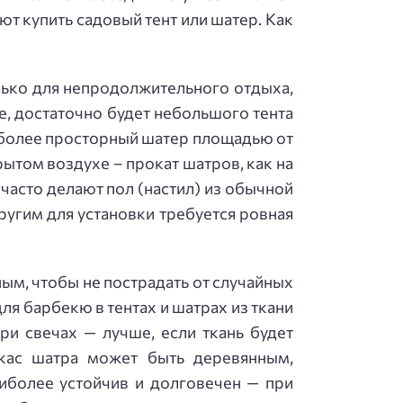
т купить садовый тент или шатер. Как
олько для непродолжительного отдыха,
е, достаточно будет небольшого тента
я более просторный шатер площадью от
ытом воздухе – прокат шатров, как на
 часто делают пол (настил) из обычной
ругим для установки требуется ровная
ым, чтобы не пострадать от случайных
я барбекю в тентах и шатрах из ткани
ри свечах — лучше, если ткань будет
ркас шатра может быть деревянным,
иболее устойчив и долговечен — при