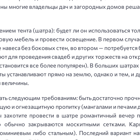
мены многие владельцы дач и загородных домов решаю
ением тента (шатра): будет ли он использоваться т
довую мебель и провести освещение. В первом случа
 навеса без боковых стен, во втором — потребуетс
ют для проведения свадеб и других торжеств на откр
, становится все более популярен). В больших шатрах
ты устанавливают прямо на землю, однако и тем, и д
 величины.
ать следующим требованиям: быть достаточно прочн
ю и огнезащитную пропитку (мангалами и печами дл
вы захотите провести в шатре романтичный вечер п
р обычно закрываются москитными сетками. Ка
юминиевым либо стальным). Последний вариант на