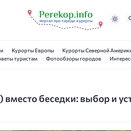
ии
Курорты Европы
Курорты Северной Америк
оветы туристам
Фотообзоры городов
Интерес
) вместо беседки: выбор и ус