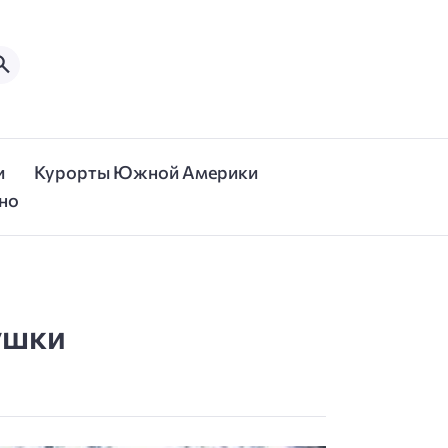
и
Курорты Южной Америки
но
ушки