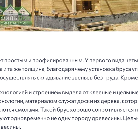
т простым и профилированным. У первого вида четы
а и та же толщина, благодаря чему установка бруса у
 осуществлять складывание звеньев без труда. Кроме
ехнологией и строением выделяют клееные и цельны
хнологии, материалом служат доски из дерева, кот
аются смолами. Такой брус хорошо сопротивляется г
зуют одновременно не одну породу древесины. Цель
евесины.