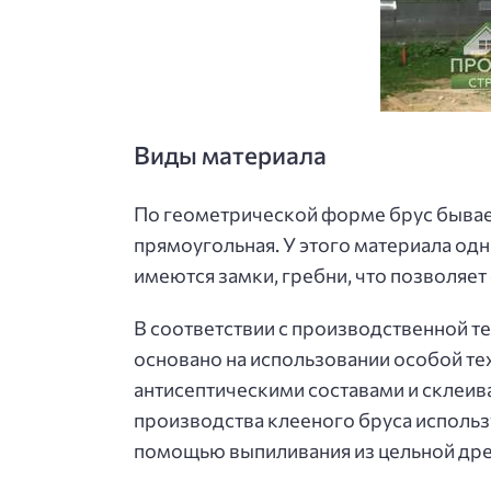
Виды материала
По геометрической форме брус бывае
прямоугольная. У этого материала одн
имеются замки, гребни, что позволяет
В соответствии с производственной т
основано на использовании особой те
антисептическими составами и склеив
производства клееного бруса исполь
помощью выпиливания из цельной др