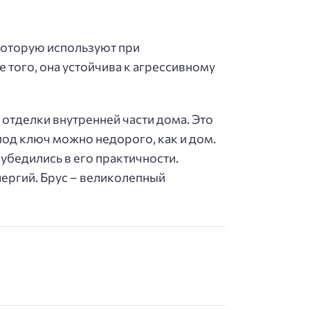
которую используют при
 того, она устойчива к агрессивному
отделки внутренней части дома. Это
 под ключ можно недорого, как и дом.
 убедились в его практичности.
лергий. Брус – великолепный