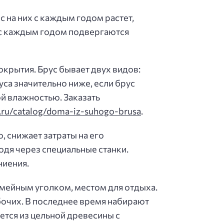
с на них с каждым годом растет,
 с каждым годом подвергаются
окрытия. Брус бывает двух видов:
а значительно ниже, если брус
ой влажностью. Заказать
.ru/catalog/doma-iz-suhogo-brusa
.
, снижает затраты на его
дя через специальные станки.
ниения.
емейным уголком, местом для отдыха.
бочих. В последнее время набирают
ется из цельной древесины с