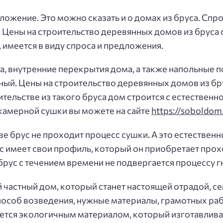
ложение. Это можно сказать и о домах из бруса. Спро
. Цены на строительство деревянных домов из бруса
 имеется в виду спроса и предложения.
, внутренние перекрытия дома, а также напольные п
й. Цены на строительство деревянных домов из брус
тельстве из такого бруса дом строится с естественн
 камерной сушки вы можете на сайте
https://soboldom
е брус не проходит процесс сушки. А это естественно
имеет свои профиль, который он приобретает прохо
рус с течением времени не подвергается процессу г
 частный дом, который станет настоящей отрадой, с
пособ возведения, нужные материалы, грамотных ра
ляется экологичным материалом, который изготавлива