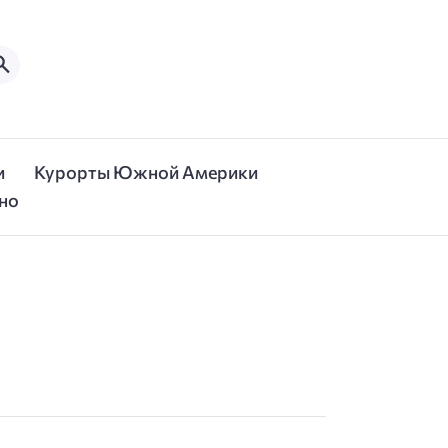
и
Курорты Южной Америки
но