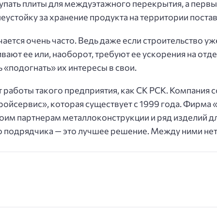
упать плиты для междуэтажного перекрытия, а первый
еустойку за хранение продукта на территории поставщ
ается очень часто. Ведь даже если строительство уж
ют ее или, наоборот, требуют ее ускорения на отде
 «подогнать» их интересы в свои.
 работы такого предприятия, как СК РСК. Компания 
ройсервис», которая существует с 1999 года. Фирма
воим партнерам металлоконструкции и ряд изделий д
о подрядчика — это лучшее решение. Между ними нет