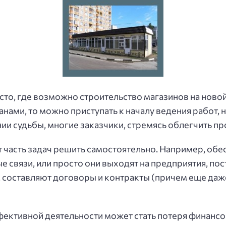
сто, где возможно строительство магазинов на ново
ами, то можно приступать к началу ведения работ, 
нии судьбы, многие заказчики, стремясь облегчить пр
ят часть задач решить самостоятельно. Например, об
ые связи, или просто они выходят на предприятия, п
, составляют договоры и контракты (причем еще даж
фективной деятельности может стать потеря финансо