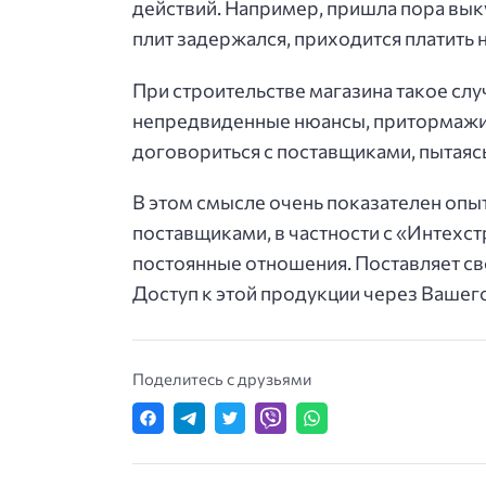
действий. Например, пришла пора вык
плит задержался, приходится платить н
При строительстве магазина такое случ
непредвиденные нюансы, притормажива
договориться с поставщиками, пытаясь
В этом смысле очень показателен опыт
поставщиками, в частности с «Интехст
постоянные отношения. Поставляет с
Доступ к этой продукции через Вашег
Поделитесь с друзьями