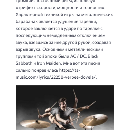
громкий, постоянный ритм, используя
«трифект скорости, мощности и точности».
Характерной техникой игры на металлических
барабанах является удушение тарелки,
которое заключается в ударе по тарелке с
последующим немедленным отключением
звука, взявшись за нее другой рукой, создавая
взрыв звука. Основными металлическими
группами той эпохи были AC / DC, Black
Sabbath и Iron Maiden. Мне вот эта песня
сильно понравилась
https://ts-
music.com/lyrics/22258-verbee-dovela/
.