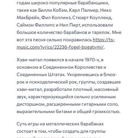
годам широко популярные барабанщики,
такие как Билли Кобэм, Карл Палмер, Нико
МакБрейн, Фил Коллинз, Стюарт Коупленд,
Саймон Филлипс и Нил Пирт, использовали
большое количество барабанов и тарелок. Мне
вот эта песня сильно понравилась
https://ts-
music.com/lyrics/22236-fogel-bogatymi/
.
Хэви-метал появился в начале 1970-х, в
основном в Соединенном Королевстве и
Соединенных Штатах. Укоренившись в блюз-
рок и психоделический рок, группы, создавшие
хэви-метал, разработали плотный, массивный
звук, характеризующийся сильно усиленным
дисторшном, расширенными гитарными соло,
выразительными битами и общей громкостью.
Суть игры на металлических барабанах
состоит в том, чтобы создать для группы