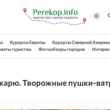
ии
Курорты Европы
Курорты Северной Америк
оветы туристам
Фотообзоры городов
Интерес
жарю. Творожные пушки-ват