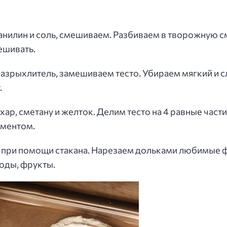
анилин и соль, смешиваем. Разбиваем в творожную см
ешивать.
азрыхлитель, замешиваем тесто. Убираем мягкий и с
.
хар, сметану и желток. Делим тесто на 4 равные ча
аментом.
при помощи стакана. Нарезаем дольками любимые фр
оды, фрукты.