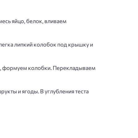
есь яйцо, белок, вливаем
легка липкий колобок под крышку и
сти, формуем колобки. Перекладываем
укты и ягоды. В углубления теста