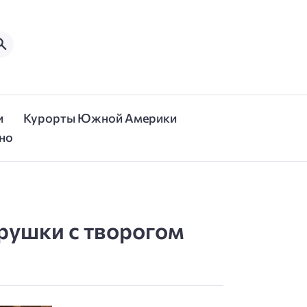
и
Курорты Южной Америки
но
рушки с творогом