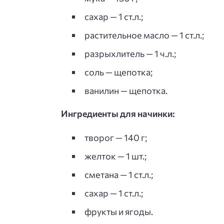
сахар — 1 ст.л.;
растительное масло — 1 ст.л.;
разрыхлитель — 1 ч.л.;
соль — щепотка;
ванилин — щепотка.
Ингредиенты для начинки:
творог — 140 г;
желток — 1 шт.;
сметана — 1 ст.л.;
сахар — 1 ст.л.;
фрукты и ягоды.