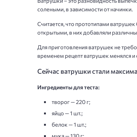
Ватрушки – это разновидность выпечк
солеными, в зависимости от начинки.
Считается, что прототипами ватрушек
открытыми, в них добавляли различные 
Для приготовления ватрушек не требо
временем рецепт ватрушек менялся и
Сейчас ватрушки стали максим
Ингредиенты для теста:
творог — 220 г;
яйцо — 1 шт.;
белок — 1 шт.;
мука — 130 г;