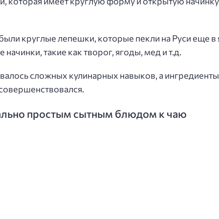
и, которая имеет круглую форму и открытую начинку
 были круглые лепешки, которые пекли на Руси еще в
начинки, такие как творог, ягоды, мед и т.д.
валось сложных кулинарных навыков, а ингредиенты
 совершенствовался.
ально простым сытным блюдом к чаю