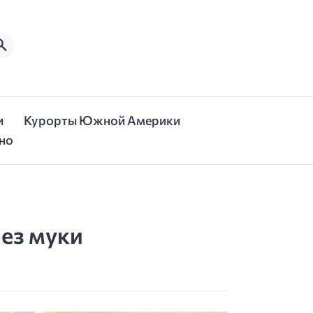
и
Курорты Южной Америки
но
без муки