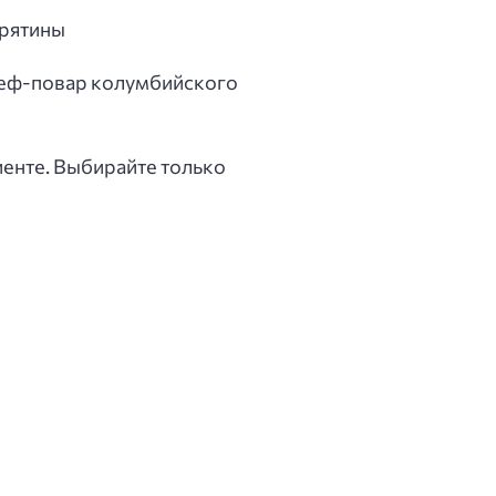
урятины
 шеф-повар колумбийского
енте. Выбирайте только