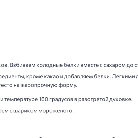
ов. Взбиваем холодные белки вместе с сахаром до с
редиенты, кроме какао и добавляем белки. Легкими
тесто на жаропрочную форму.
и температуре 160 градусов в разогретой духовке.
аем с шариком мороженого.