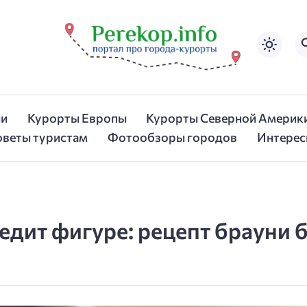
ии
Курорты Европы
Курорты Северной Америк
оветы туристам
Фотообзоры городов
Интерес
едит фигуре: рецепт брауни 