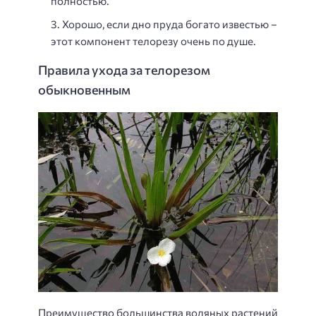
полностью.
Хорошо, если дно пруда богато известью –
этот компонент телорезу очень по душе.
Правила ухода за телорезом
обыкновенным
Преимущество большинства водяных растений