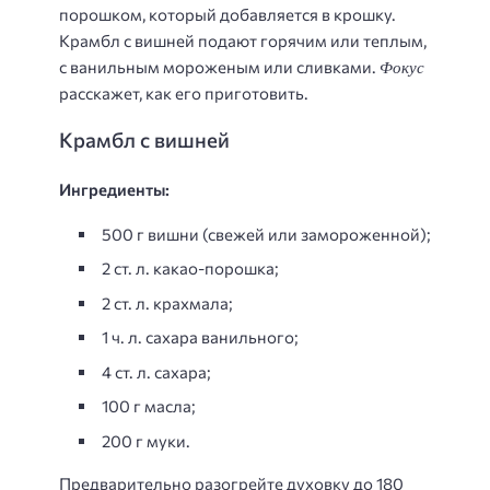
порошком, который добавляется в крошку.
Крамбл с вишней подают горячим или теплым,
Фокус
с ванильным мороженым или сливками.
расскажет, как его приготовить.
Крамбл с вишней
Ингредиенты:
500 г вишни (свежей или замороженной);
2 ст. л. какао-порошка;
2 ст. л. крахмала;
1 ч. л. сахара ванильного;
4 ст. л. сахара;
100 г масла;
200 г муки.
Предварительно разогрейте духовку до 180