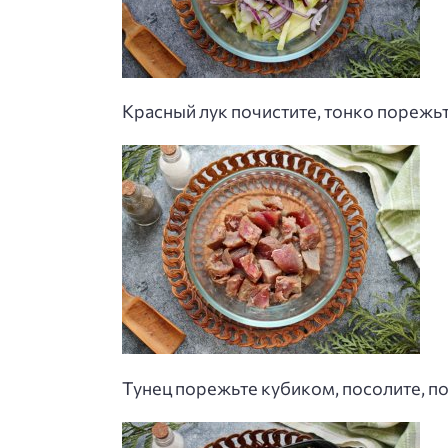
Красный лук почистите, тонко порежьт
Тунец порежьте кубиком, посолите, п