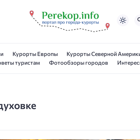
ии
Курорты Европы
Курорты Северной Америк
оветы туристам
Фотообзоры городов
Интерес
 духовке