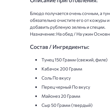
Описание приготовления:
Блюдо получается очень сочным, а ту
обязательно очистите его от кожуры 
добавить рубленую зелень и специи.
Назначение: На обед / На ужин Основ
Состав / Ингредиенты:
Тунец 150 Грамм (свежий, филе)
Кабачок 200 Грамм
Соль По вкусу
Перец черный По вкусу
Майонез 20 Грамм
Сыр 50 Грамм (твердый)