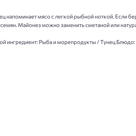
нец напоминает мясо с легкой рыбной ноткой. Если б
и семян. Майонез можно заменить сметаной или нату
ной ингредиент: Рыба и морепродукты / Тунец Блюдо