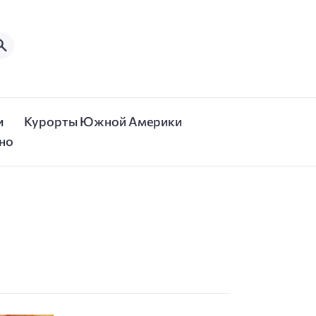
и
Курорты Южной Америки
но