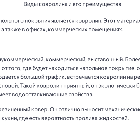
ольного покрытия является ковролин. Этот материал
 а также в офисах, коммерческих помещениях.
олукоммерческий, коммерческий, выставочный. Боле
 от того, где будет находиться напольное покрытие, о
ается большой трафик, встречается ковролин на ре
сновой. Такой ковролин приятный, он экологически 
имеет водоотталкивающие свойства.
езиненный ковер. Он отлично выносит механические 
кухни, где есть вероятность пролива жидкостей.