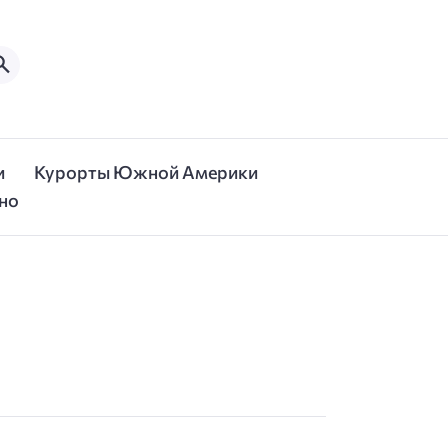
и
Курорты Южной Америки
но