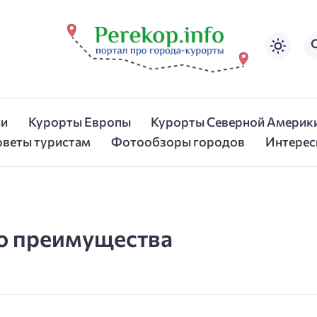
ии
Курорты Европы
Курорты Северной Америк
оветы туристам
Фотообзоры городов
Интерес
го преимущества