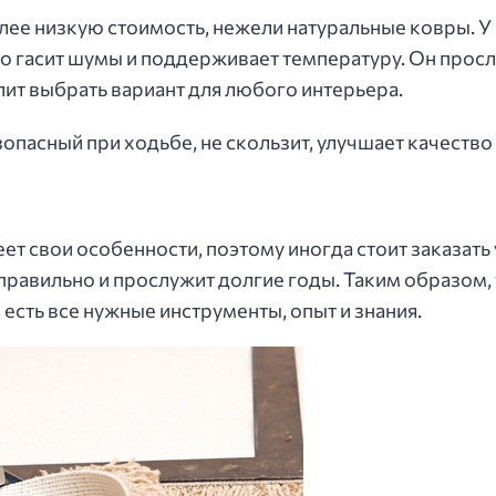
ее низкую стоимость, нежели натуральные ковры. У
о гасит шумы и поддерживает температуру. Он просл
лит выбрать вариант для любого интерьера.
опасный при ходьбе, не скользит, улучшает качество 
т свои особенности, поэтому иногда стоит заказать 
правильно и прослужит долгие годы. Таким образом,
 есть все нужные инструменты, опыт и знания.