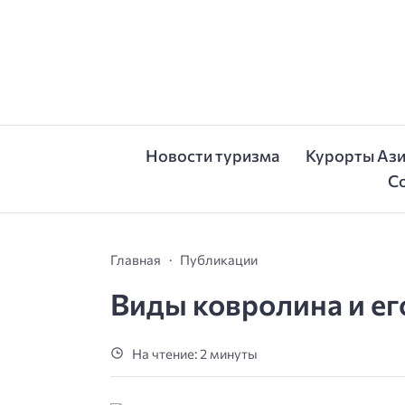
Новости туризма
Курорты Аз
С
Главная
Публикации
Виды ковролина и е
На чтение: 2 минуты