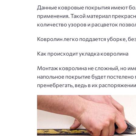
Данные ковровые покрытия имеют бол
применения. Такой материал прекрасн
количество узоров и расцветок позво
Ковролин легко поддается уборке, без
Как происходит укладка ковролина
Монтаж ковролина не сложный, но имее
напольное покрытие будет постелено 
пренебрегать, ведь в их распоряжении