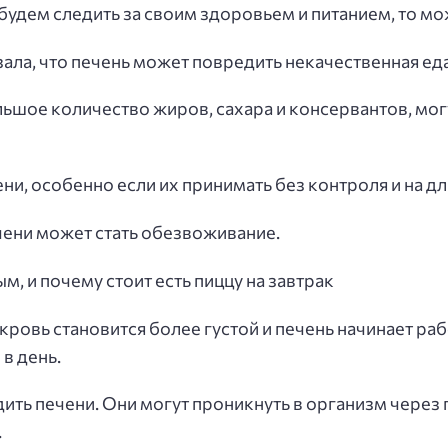
 будем следить за своим здоровьем и питанием, то м
ала, что печень может повредить некачественная еда
шое количество жиров, сахара и консервантов, могут
ни, особенно если их принимать без контроля и на д
ени может стать обезвоживание.
, и почему стоит есть пиццу на завтрак
 кровь становится более густой и печень начинает ра
 в день.
ить печени. Они могут проникнуть в организм через 
.