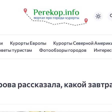
ии
Курорты Европы
Курорты Северной Америк
оветы туристам
Фотообзоры городов
Интерес
ова рассказала, какой завтр