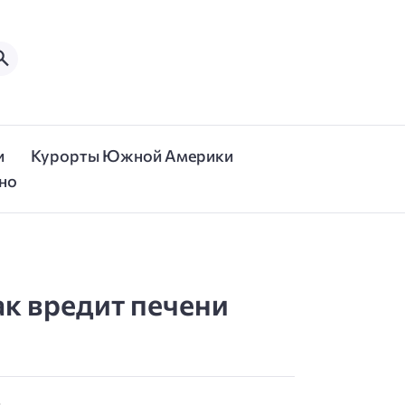
и
Курорты Южной Америки
но
ак вредит печени