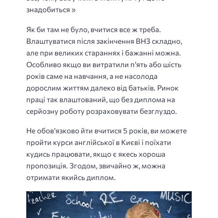
знадобиться »
Як би там не було, вчитися все ж треба.
Влаштуватися після закінчення ВНЗ складно,
але при великих стараннях і бажанні можна.
Особливо якщо ви витратили п’ять або шість
років саме на навчання, а не насолода
дорослим життям далеко від батьків. Ринок
праці так влаштований, що без диплома на
серйозну роботу розраховувати безглуздо.
Не обов’язково йти вчитися 5 років, ви можете
пройти курси англійської в Києві і поїхати
кудись працювати, якщо є якесь хороша
пропозиція. Згодом, звичайно ж, можна
отримати якийсь диплом.