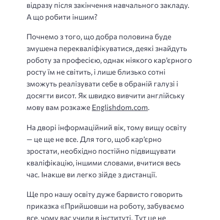
відразу після закінчення навчального закладу.
А що робити іншим?
Почнемо з того, що добра половина буде
змушена перекваліфікуватися, деякі знайдуть
роботу за професією, однак ніякого кар’єрного
росту їм не світить, і лише близько сотні
зможуть реалізувати себе в обраній галузі і
досягти висот. Як швидко вивчити англійську
мову вам розкаже
Englishdom.com
.
На дворі інформаційний вік, тому вищу освіту
— це ще не все. Для того, щоб кар’єрно
зростати, необхідно постійно підвищувати
кваліфікацію, іншими словами, вчитися весь
час. Інакше ви легко зійде з дистанції.
Ще про нашу освіту дуже барвисто говорить
приказка «Прийшовши на роботу, забуваємо
все, чому вас учили в інституті. Тут це не