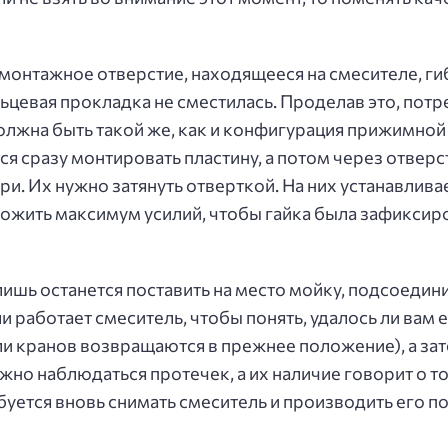
монтажное отверстие, находящееся на смесителе, ги
льцевая прокладка не сместилась. Проделав это, пот
олжна быть такой же, как и конфигурация прижимной
ся сразу монтировать пластину, а потом через отверс
и. Их нужно затянуть отверткой. На них устанавливае
жить максимум усилий, чтобы гайка была зафиксиро
лишь останется поставить на место мойку, подсоеди
и работает смеситель, чтобы понять, удалось ли вам 
или кранов возвращаются в прежнее положение), а з
жно наблюдаться протечек, а их наличие говорит о 
уется вновь снимать смеситель и производить его п