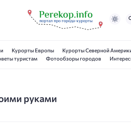
ии
Курорты Европы
Курорты Северной Америк
оветы туристам
Фотообзоры городов
Интерес
воими руками