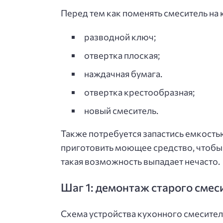
Перед тем как поменять смеситель на
разводной ключ;
отвертка плоская;
наждачная бумага.
отвертка крестообразная;
новый смеситель.
Также потребуется запастись емкостью
приготовить моющее средство, чтобы в
такая возможность выпадает нечасто.
Шаг 1: демонтаж старого смес
Схема устройства кухонного смесител