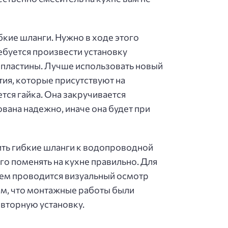
бкие шланги. Нужно в ходе этого
ребуется произвести установку
 пластины. Лучше использовать новый
тия, которые присутствуют на
тся гайка. Она закручивается
вана надежно, иначе она будет при
нить гибкие шланги к водопроводной
его поменять на кухне правильно. Для
атем проводится визуальный осмотр
том, что монтажные работы были
овторную установку.