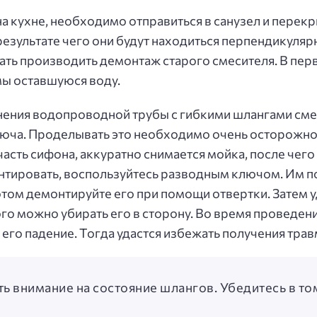
а кухне, необходимо отправиться в санузел и перекр
результате чего они будут находиться перпендикуляр
ать производить демонтаж старого смесителя. В пе
мы оставшуюся воду.
нения водопроводной трубы с гибкими шлангами сме
юча. Проделывать это необходимо очень осторожно
асть сифона, аккуратно снимается мойка, после чего
нтировать, воспользуйтесь разводным ключом. Им по
ом демонтируйте его при помощи отвертки. Затем у
ого можно убирать его в сторону. Во время проведе
 его падение. Тогда удастся избежать получения трав
ть внимание на состояние шлангов. Убедитесь в то