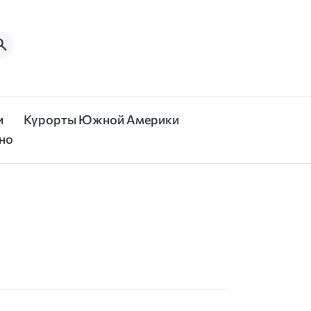
и
Курорты Южной Америки
но