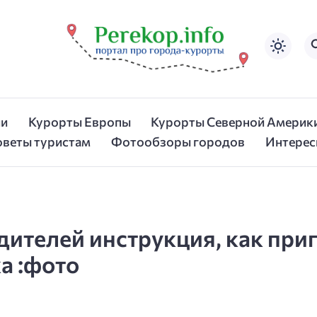
ии
Курорты Европы
Курорты Северной Америк
оветы туристам
Фотообзоры городов
Интерес
дителей инструкция, как приг
а :фото