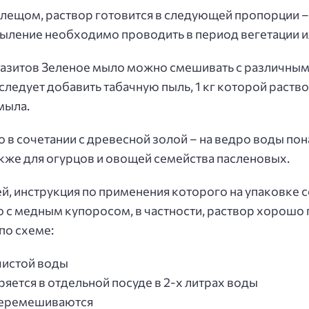
 клещом, раствор готовится в следующей пропорции –
спыление необходимо проводить в период вегетации и
азитов Зеленое мыло можно смешивать с различными
следует добавить табачную пыль, 1 кг которой раство
 мыла.
 в сочетании с древесной золой – на ведро воды по
акже для огурцов и овощей семейства пасленовых.
й, инструкция по применения которого на упаковке 
 с медным купоросом, в частности, раствор хорошо
по схеме:
чистой воды
яется в отдельной посуде в 2-х литрах воды
перемешиваются