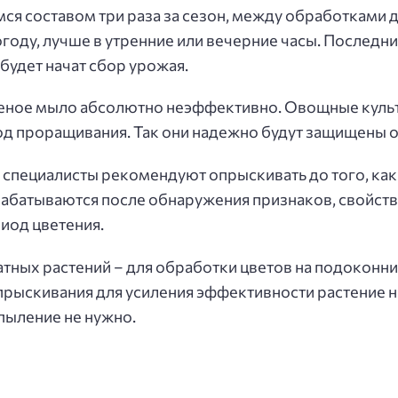
я составом три раза за сезон, между обработками д
году, лучше в утренние или вечерние часы. Последни
 будет начат сбор урожая.
леное мыло абсолютно неэффективно. Овощные кул
д проращивания. Так они надежно будут защищены о
специалисты рекомендуют опрыскивать до того, как п
абатываются после обнаружения признаков, свойств
иод цветения.
тных растений – для обработки цветов на подоконни
опрыскивания для усиления эффективности растение
пыление не нужно.