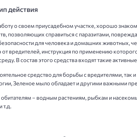
ип действия
оту о своем приусадебном участке, хорошо знакомо
тв, позволяющих справиться с паразитами, поврежд
езопасности для человека и домашних животных, чег
 от вредителей, инструкция по применению которого
еду. В состав этого средства входят такие активные
ятельное средство для борьбы с вредителями, так и 
огии, Зеленое мыло обладает и другими важными пр
о обитателям – водным растениям, рыбкам и насеком
 т.д.