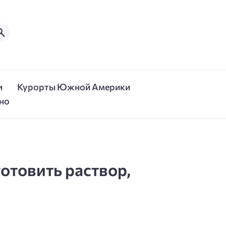
и
Курорты Южной Америки
но
отовить раствор,