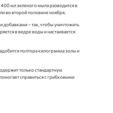
 400 мл зеленого мыла разводится в
ли во второй половине ноября.
 добавками – так, чтобы уничтожить
ряется в ведре воды и настаивается
надобится полтора килограмма золы и
содержит только стандартную
 помогает справиться с грибковыми