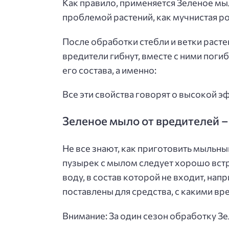
Как правило, применяется Зеленое мы
проблемой растений, как мучнистая рос
После обработки стебли и ветки раст
вредители гибнут, вместе с ними поги
его состава, а именно:
Все эти свойства говорят о высокой э
Зеленое мыло от вредителей –
Не все знают, как приготовить мыльны
пузырек с мылом следует хорошо вст
воду, в состав которой не входит, нап
поставлены для средства, с какими вр
Внимание: За один сезон обработку З