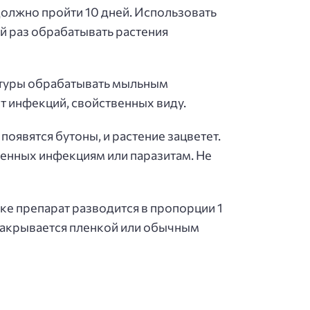
олжно пройти 10 дней. Использовать
й раз обрабатывать растения
ьтуры обрабатывать мыльным
т инфекций, свойственных виду.
оявятся бутоны, и растение зацветет.
енных инфекциям или паразитам. Не
ке препарат разводится в пропорции 1
 накрывается пленкой или обычным