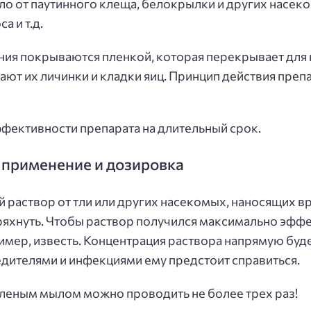
ло от паутинного клеща, белокрылки и других насеко
а и т.д.
ения покрываются пленкой, которая перекрывает для 
бают их личинки и кладки яиц. Принцип действия пре
ффективности препарата на длительный срок.
 применение и дозировка
й раствор от тли или других насекомых, наносящих 
ряхнуть. Чтобы раствор получился максимально эфф
ример, известь. Концентрация раствора напрямую буде
едителями и инфекциями ему предстоит справиться.
еленым мылом можно проводить не более трех раз!