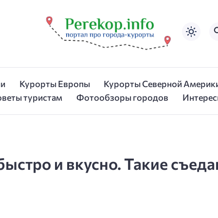
ии
Курорты Европы
Курорты Северной Америк
оветы туристам
Фотообзоры городов
Интерес
ыстро и вкусно. Такие съеда