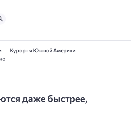
и
Курорты Южной Америки
но
ются даже быстрее,