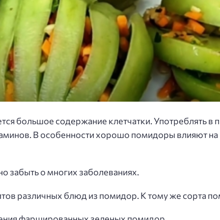
ся большое содержание клетчатки. Употреблять в п
аминов. В особенности хорошо помидоры влияют на 
о забыть о многих заболеваниях.
тов различных блюд из помидор. К тому же сорта п
вления фаршированных зеленых помидор.