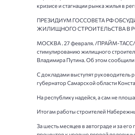
кризисе и стагнации рынка жилья в рег
ПРЕЗИДИУМ ГОССОВЕТА РФ ОБСУД
ЖИЛИЩНОГО СТРОИТЕЛЬСТВА В Р
МОСКВА . 27 февраля. /ПРАЙМ-ТАСС/. 
стимулированию жилищного строительс
Владимира Путина. Об этом сообщили
С докладами выступят руководитель р
губернатор Самарской области Конста
На республику надейся, а сам не плоша
Итогам работы строителей Набережны
За шесть месяцев в автограде и за ег
процентов к уровню первой половины