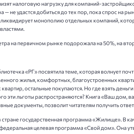
низят налоговую нагрузку для компаний-застройщик
 — не удастся добиться до тех пор, пока спрос на р
 ликвидирует монополию отдельных компаний, котор
 властями.
етра на первичном рынке подорожала на 50%, на втор
лиотечка «РГ» посвятила теме, которая волнует почт
енного жилья, комфортных, благоустроенных кварти
квартир, остальные покупаются. Но где взять деньги 
го эти льготы распространяются? Книга «Ваш дом, в
вные документы, позволит читателям получить отве
в стране государственная программа «Жилище». В кач
федеральная целевая программа «Свой дом». Она ут