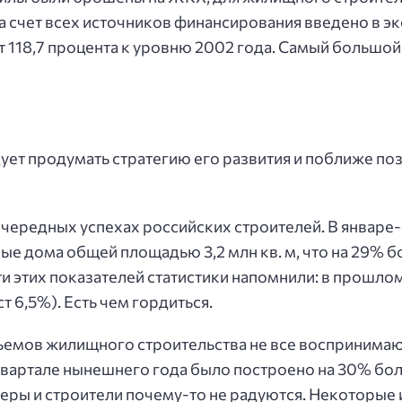
счет всех источников финансирования введено в эк
 118,7 процента к уровню 2002 года. Самый большой 
ет продумать стратегию его развития и поближе по
очередных успехах российских строителей. В январе
ые дома общей площадью 3,2 млн кв. м, что на 29% 
 этих показателей статистики напомнили: в прошлом
т 6,5%). Есть чем гордиться.
емов жилищного строительства не все воспринимают
квартале нынешнего года было построено на 30% бол
еры и строители почему-то не радуются. Некоторые 