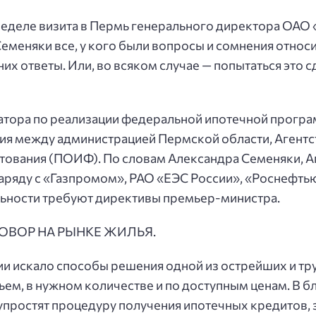
неделе визита в Пермь генерального директора ОАО
еняки все, у кого были вопросы и сомнения относи
них ответы. Или, во всяком случае — попытаться это с
тора по реализации федеральной ипотечной програ
ия между администрацией Пермской области, Агент
вания (ПОИФ). По словам Александра Семеняки, Аг
яду с «Газпромом», РАО «ЕЭС России», «Роснефтью» 
льности требуют директивы премьер-министра.
ВОР НА РЫНКЕ ЖИЛЬЯ.
ии искало способы решения одной из острейших и 
ем, в нужном количестве и по доступным ценам. В б
упростят процедуру получения ипотечных кредитов, 