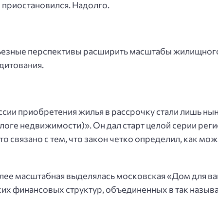
 приостановился. Надолго.
ерьезные перспективы расширить масштабы жилищного
дитования.
ссии приобретения жилья в рассрочку стали лишь н
логе недвижимости)». Он дал старт целой серии ре
то связано с тем, что закон четко определил, как м
лее масштабная выделялась московская «Дом для ва
их финансовых структур, объединенных в так назыв