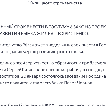
ЬНЫЙ СРОК ВНЕСТИ В ГОСДУМУ 8 ЗАКОНОПРОЕК
ЗВИТИЯ РЫНКА ЖИЛЬЯ — В.ХРИСТЕНКО.
ительство РФ сможет в недельный срок внести в Го
и создания мер по развитию рынка жилья.
елии со всей серьезностью обратилось к проблеме 
ублики Сергей Катанандов совершил рабочую поездку
остатков. 20 января состоялось заседание координа
истр правительства республики Павел Чернов.
 силы были брошены на ЖКХ, для жилищного строите