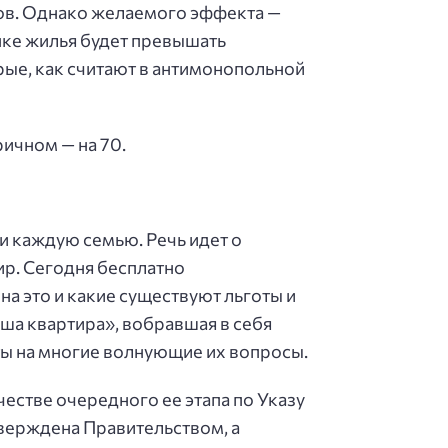
ов. Однако желаемого эффекта —
ынке жилья будет превышать
ые, как считают в антимонопольной
ичном — на 70.
и каждую семью. Речь идет о
р. Сегодня бесплатно
на это и какие существуют льготы и
аша квартира», вобравшая в себя
ты на многие волнующие их вопросы.
естве очередного ее этапа по Указу
верждена Правительством, а