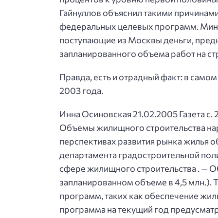
Гайнуллов объяснил такими причинами
федеральных целевых программ. Минис
поступающие из Москвы деньги, предна
запланированного объема работ на ст
Правда, есть и отрадный факт: в само
2003 года.
Инна Осиновская 21.02.2005 Газета
Объемы жилищного строительства нара
перспективах развития рынка жилья 
департамента градостроительной поли
сфере жилищного строительства . — Об
запланированном объеме в 4,5 млн.).
программ, таких как обеспечение жил
программа на текущий год предусматри