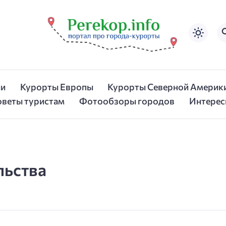
ии
Курорты Европы
Курорты Северной Америк
оветы туристам
Фотообзоры городов
Интерес
льства