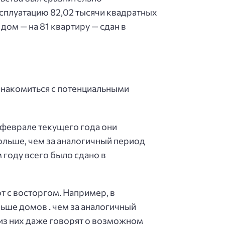
сплуатацию 82,02 тысячи квадратных
дом — на 81 квартиру — сдан в
знакомиться с потенциальными
-феврале текущего года они
больше, чем за аналогичный период
 году всего было сдано в
 с восторгом. Например, в
ьше домов . чем за аналогичный
из них даже говорят о возможном