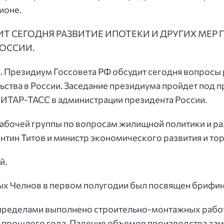
ионе.
ИТ СЕГОДНЯ РАЗВИТИЕ ИПОТЕКИ И ДРУГИХ МЕ
ОССИИ.
Президиум Госсовета РФ обсудит сегодня вопросы р
тва в России. Заседание президиума пройдет под п
 ИТАР-ТАСС в администрации президента России.
абочей группы по вопросам жилищной политики и ра
нтин Титов и министр экономического развития и то
й.
х Челнов в первом полугодии был посвящен брифин
о пределами выполнено строительно-монтажных работ 
 прошлого года. Падение объемов производства зам