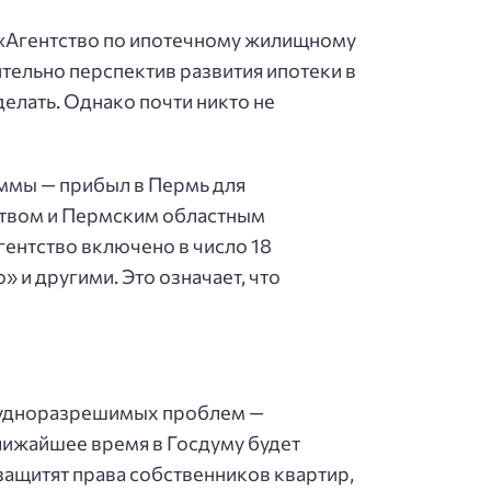
 «Агентство по ипотечному жилищному
тельно перспектив развития ипотеки в
делать. Однако почти никто не
ммы — прибыл в Пермь для
ством и Пермским областным
ентство включено в число 18
и другими. Это означает, что
трудноразрешимых проблем —
лижайшее время в Госдуму будет
защитят права собственников квартир,