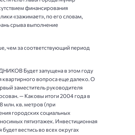
тсутствием финансирования
ики «зажимает», по его словам,
грань срыва выполнение
ьше, чем за соответствующий период
НИКОВ Будет запущена в этом году
 квартирного вопроса еще далеко. О
ервый заместитель руководителя
сован. — Каковы итоги 2004 года в
 млн. кв. метров (при
нения городских социальных
сносимых пятиэтажек. Инвестиционная
 будет вестись во всех округах