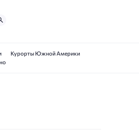
и
Курорты Южной Америки
но