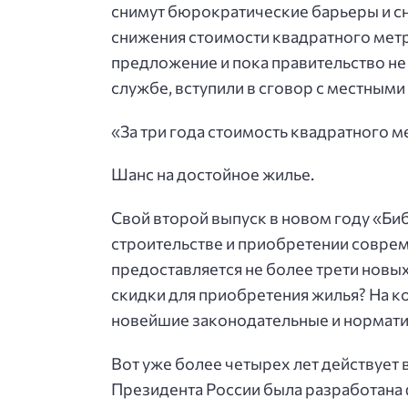
снимут бюрократические барьеры и с
снижения стоимости квадратного метра
предложение и пока правительство не
службе, вступили в сговор с местными
«За три года стоимость квадратного м
Шанс на достойное жилье.
Свой второй выпуск в новом году «Биб
строительстве и приобретении соврем
предоставляется не более трети новых 
скидки для приобретения жилья? На ко
новейшие законодательные и нормати
Вот уже более четырех лет действует 
Президента России была разработана 