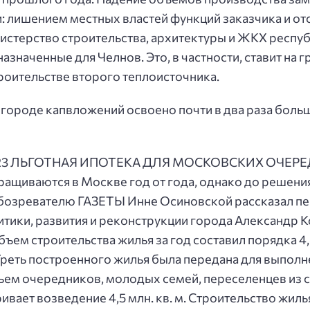
: лишением местных властей функций заказчика и о
терство строительства, архитектуры и ЖКХ республ
значенные для Челнов. Это, в частности, ставит на 
роительстве второго теплоисточника.
м городе капвложений освоено почти в два раза бол
 с. 23 ЛЬГОТНАЯ ИПОТЕКА ДЛЯ МОСКОВСКИХ ОЧЕРЕД
щиваются в Москве год от года, однако до решения
обозревателю ГАЗЕТЫ Инне Осиновской рассказал п
тики, развития и реконструкции города Александр Ко
ъем строительства жилья за год составил порядка 4,8
 Треть построенного жилья была передана для выпол
ьем очередников, молодых семей, переселенцев из 
вает возведение 4,5 млн. кв. м. Строительство жилья