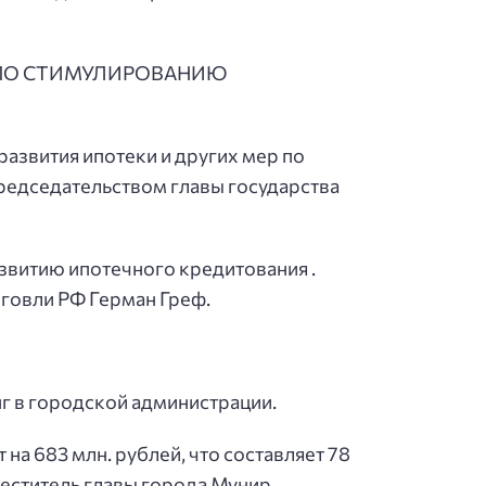
Р ПО СТИМУЛИРОВАНИЮ
азвития ипотеки и других мер по
редседательством главы государства
звитию ипотечного кредитования .
рговли РФ Герман Греф.
г в городской администрации.
на 683 млн. рублей, что составляет 78
еститель главы города Мунир