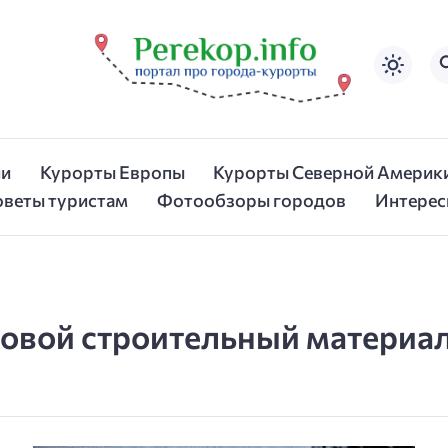
ии
Курорты Европы
Курорты Северной Америк
оветы туристам
Фотообзоры городов
Интерес
товой строительный материа