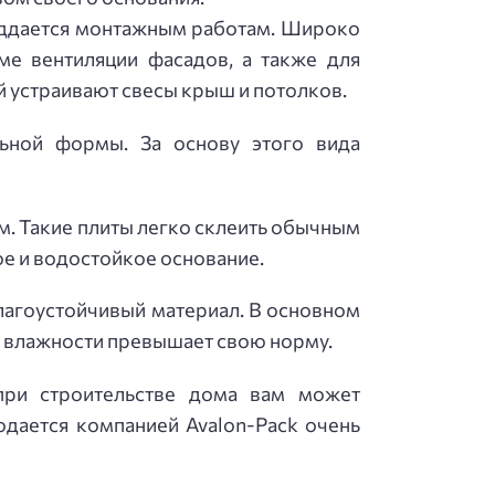
поддается монтажным работам. Широко
ме вентиляции фасадов, а также для
й устраивают свесы крыш и потолков.
льной формы. За основу этого вида
м. Такие плиты легко склеить обычным
ое и водостойкое основание.
влагоустойчивый материал. В основном
ь влажности превышает свою норму.
при строительстве дома вам может
одается компанией Avalon-Pack очень