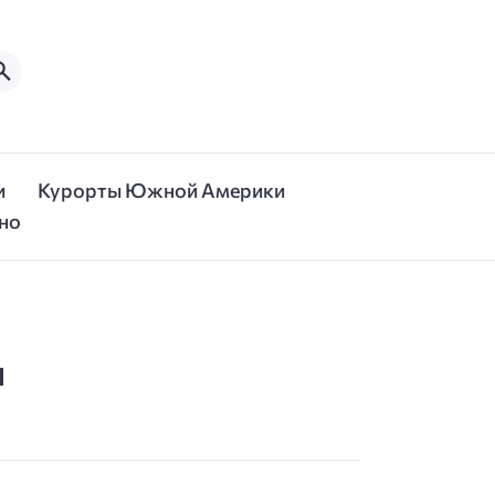
и
Курорты Южной Америки
но
л