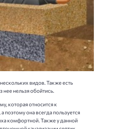
нескольких видов. Также есть
з нее нельзя обойтись.
у, которая относится к
а поэтому она всегда пользуется
ыха комфортной. Также у данной
автономной канализации септик,