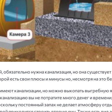
 обязательно нужна канализация, но она существует 
орой есть свои плюсы и минусы но, несмотря на это бе
 имеют канализации, но можно выкопать выгребную ям
анализацию вы не потратите много денег и времени, 
поскольку постоянный запах не делает атмосферу отд
рой приходится строить вторую яму. Также есть вид 