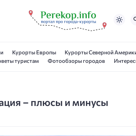
ии
Курорты Европы
Курорты Северной Америк
оветы туристам
Фотообзоры городов
Интерес
ация – плюсы и минусы