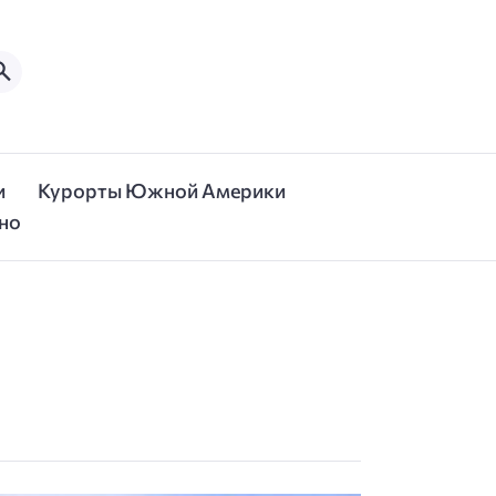
и
Курорты Южной Америки
но