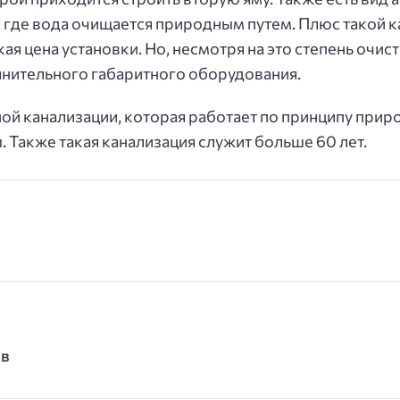
 где вода очищается природным путем. Плюс такой 
ая цена установки. Но, несмотря на это степень очис
олнительного габаритного оборудования.
й канализации, которая работает по принципу природ
 Также такая канализация служит больше 60 лет.
ов