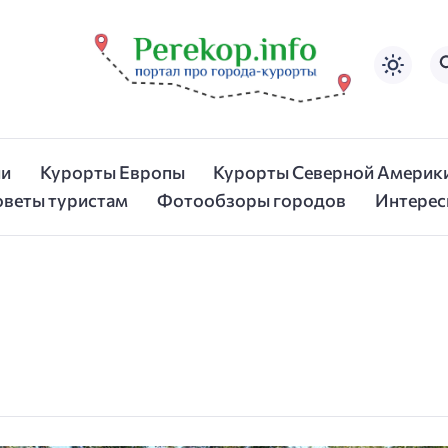
ии
Курорты Европы
Курорты Северной Америк
оветы туристам
Фотообзоры городов
Интерес