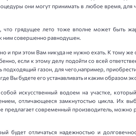
роцедуры они могут принимать в любое время, для ч
, что грядущее лето тоже вполне может быть жа
л к ним совершенно равнодушен.
сно и при этом Вам никуда не нужно ехать. К тому 
енно, если к этому делу подойти со всей ответств
ть подходящий газон, для чего,например, приобрест
 где Вы будете его устанавливать и каким образом э
собой искусственный водоем на участке, которы
нием, отличающееся замкнутостью цикла. Их выб
ые предлагает современный производитель, можно р
рый будет отличаться надежностью и долговечнос