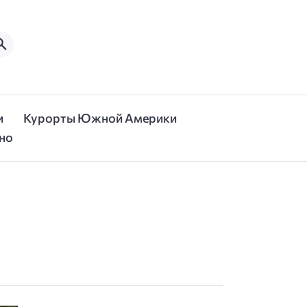
и
Курорты Южной Америки
но