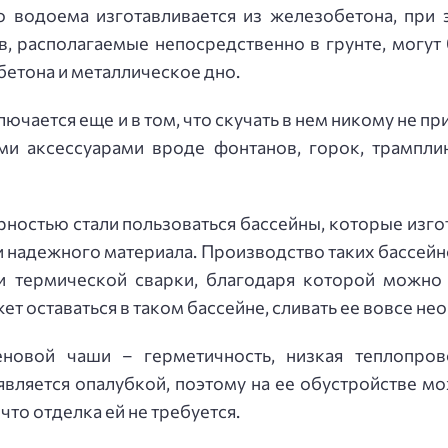
о водоема изготавливается из железобетона, при 
в, располагаемые непосредственно в грунте, могу
бетона и металлическое дно.
чается еще и в том, что скучать в нем никому не пр
ми аксессуарами вроде фонтанов, горок, трампли
ностью стали пользоваться бассейны, которые изго
 и надежного материала. Производство таких бассей
и термической сварки, благодаря которой можно
т оставаться в таком бассейне, сливать ее вовсе не
новой чаши – герметичность, низкая теплопрово
является опалубкой, поэтому на ее обустройстве мо
что отделка ей не требуется.