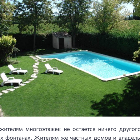
жителям многоэтажек не остается ничего другог
их фонтанах. Жителям же частных домов и владель