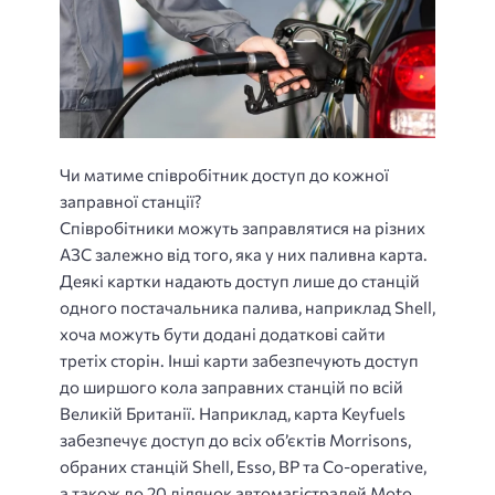
Чи матиме співробітник доступ до кожної
заправної станції?
Співробітники можуть заправлятися на різних
АЗС залежно від того, яка у них паливна карта.
Деякі картки надають доступ лише до станцій
одного постачальника палива, наприклад Shell,
хоча можуть бути додані додаткові сайти
третіх сторін. Інші карти забезпечують доступ
до ширшого кола заправних станцій по всій
Великій Британії. Наприклад, карта Keyfuels
забезпечує доступ до всіх об’єктів Morrisons,
обраних станцій Shell, Esso, BP та Co-operative,
а також до 20 ділянок автомагістралей Moto.