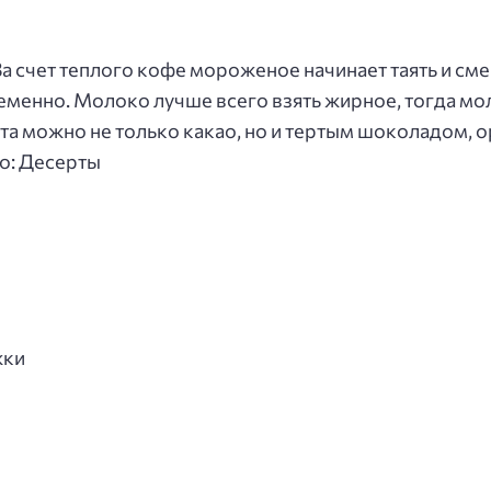
За счет теплого кофе мороженое начинает таять и сме
менно. Молоко лучше всего взять жирное, тогда мо
та можно не только какао, но и тертым шоколадом,
о: Десерты
жки