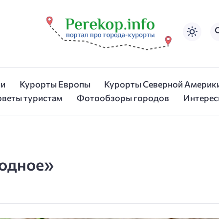
ии
Курорты Европы
Курорты Северной Америк
оветы туристам
Фотообзоры городов
Интерес
лодное»