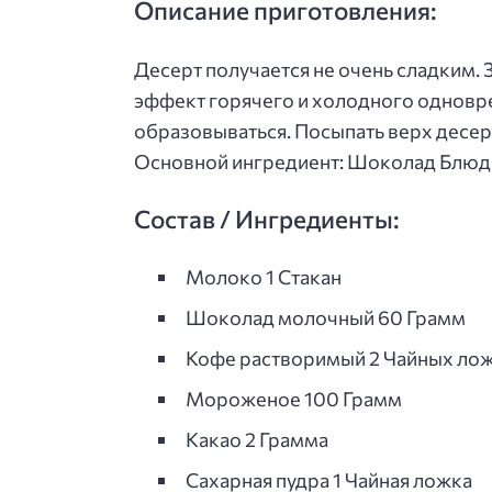
Описание приготовления:
Десерт получается не очень сладким. 
эффект горячего и холодного одновре
образовываться. Посыпать верх десер
Основной ингредиент: Шоколад Блюд
Состав / Ингредиенты:
Молоко 1 Стакан
Шоколад молочный 60 Грамм
Кофе растворимый 2 Чайных ло
Мороженое 100 Грамм
Какао 2 Грамма
Сахарная пудра 1 Чайная ложка