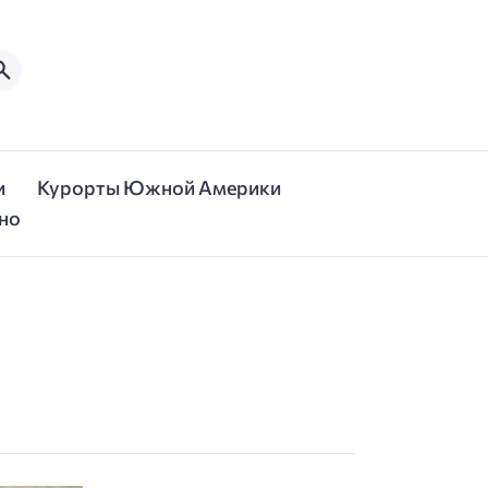
и
Курорты Южной Америки
но