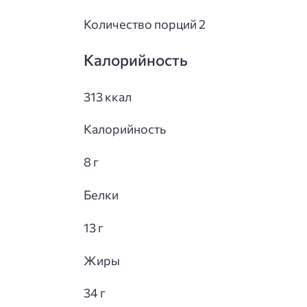
Количество порций 2
Калорийность
313 ккал
Калорийность
8 г
Белки
13 г
Жиры
34 г