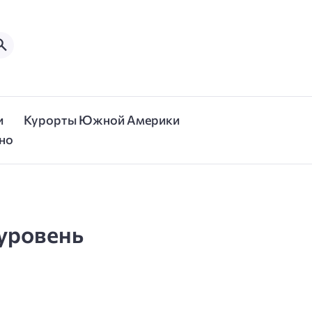
и
Курорты Южной Америки
но
уровень