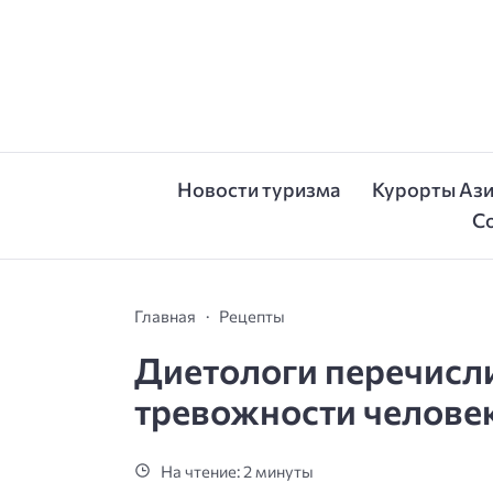
Новости туризма
Курорты Аз
С
Главная
Рецепты
Диетологи перечисл
тревожности челове
На чтение: 2 минуты