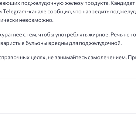
ивающих поджелудочную железу продукта. Кандидат м
м Telegram-канале сообщил, что навредить поджелуд
ктически невозможно.
уратнее с тем, чтобы употреблять жирное. Речь не т
наваристые бульоны вредны для поджелудочной.
правочных целях, не занимайтесь самолечением. Пр