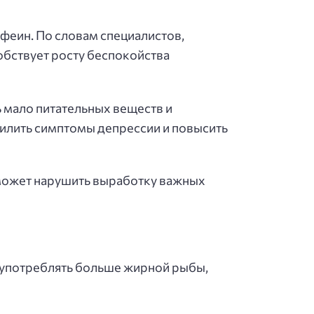
офеин. По словам специалистов,
обствует росту беспокойства
 мало питательных веществ и
силить симптомы депрессии и повысить
 может нарушить выработку важных
а употреблять больше жирной рыбы,