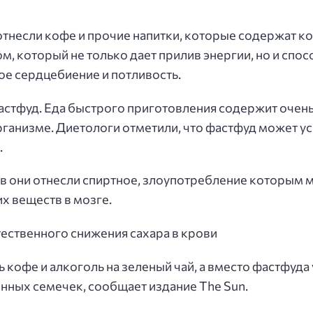
отнесли кофе и прочие напитки, которые содержат к
, который не только дает прилив энергии, но и спос
ое сердцебиение и потливость.
астфуд. Еда быстрого приготовления содержит очень
рганизме. Диетологи отметили, что фастфуд может у
.
ов они отнесли спиртное, злоупотребление которым
х веществ в мозге.
тественного снижения сахара в крови
кофе и алкоголь на зеленый чай, а вместо фастфуд
нных семечек, сообщает издание The Sun.