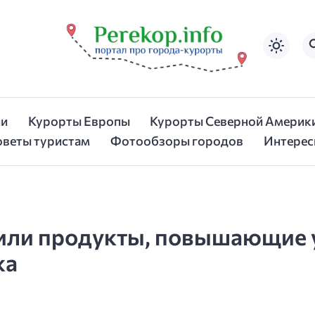
ии
Курорты Европы
Курорты Северной Америк
оветы туристам
Фотообзоры городов
Интерес
или продукты, повышающие 
ка