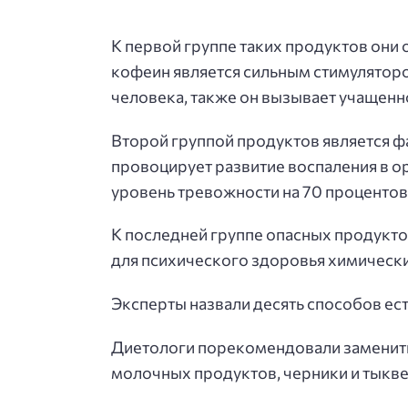
К первой группе таких продуктов они 
кофеин является сильным стимулятором
человека, также он вызывает учащенн
Второй группой продуктов является ф
провоцирует развитие воспаления в о
уровень тревожности на 70 процентов
К последней группе опасных продукт
для психического здоровья химически
Эксперты назвали десять способов ес
Диетологи порекомендовали заменить 
молочных продуктов, черники и тыкве