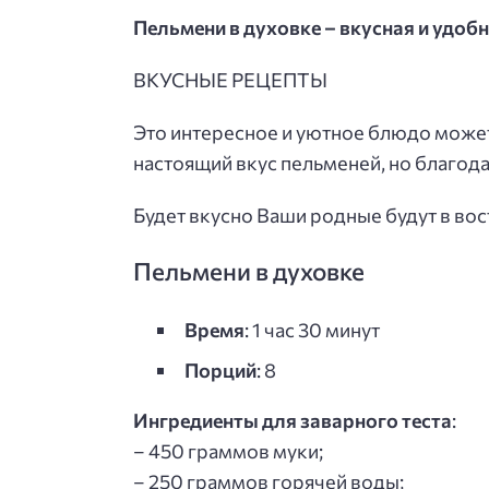
Пельмени в духовке – вкусная и удобн
ВКУСНЫЕ РЕЦЕПТЫ
Это интересное и уютное блюдо может
настоящий вкус пельменей, но благод
Будет вкусно Ваши родные будут в во
Пельмени в духовке
Время
: 1 час 30 минут
Порций
: 8
Ингредиенты для заварного теста
:
– 450 граммов муки;
– 250 граммов горячей воды;