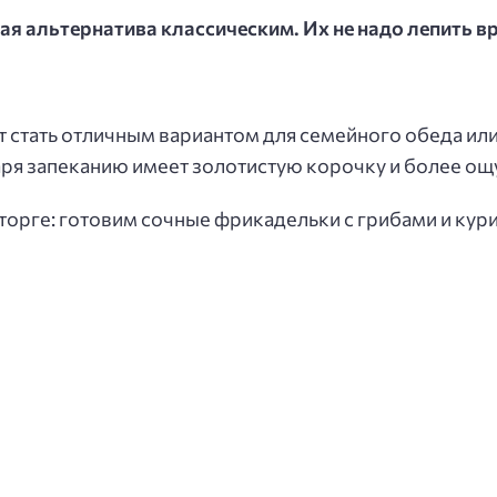
ая альтернатива классическим. Их не надо лепить в
 стать отличным вариантом для семейного обеда или
аря запеканию имеет золотистую корочку и более ощ
сторге: готовим сочные фрикадельки с грибами и кур