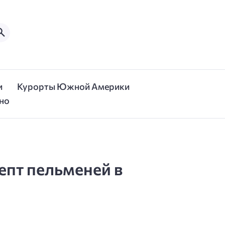
и
Курорты Южной Америки
но
цепт пельменей в