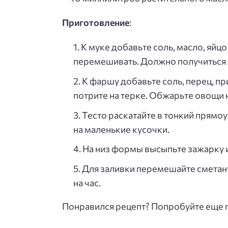
Приготовление
:
К муке добавьте соль, масло, яй
перемешивать. Должно получиться э
К фаршу добавьте соль, перец, пр
потрите на терке. Обжарьте овощи 
Тесто раскатайте в тонкий прямоу
на маленькие кусочки.
На низ формы высыпьте зажарку 
Для заливки перемешайте сметану
на час.
Понравился рецепт? Попробуйте еще п