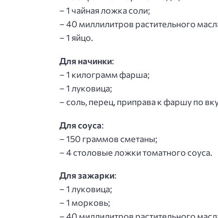
– 1 чайная ложка соли;
– 40 миллилитров растительного масл
– 1 яйцо.
Для начинки
:
– 1 килограмм фарша;
– 1 луковица;
– соль, перец, приправа к фаршу по вку
Для соуса
:
– 150 граммов сметаны;
– 4 столовые ложки томатного соуса.
Для зажарки
:
– 1 луковица;
– 1 морковь;
– 40 миллилитров растительного масл