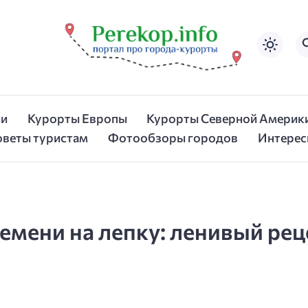
ии
Курорты Европы
Курорты Северной Америк
оветы туристам
Фотообзоры городов
Интерес
времени на лепку: ленивый ре