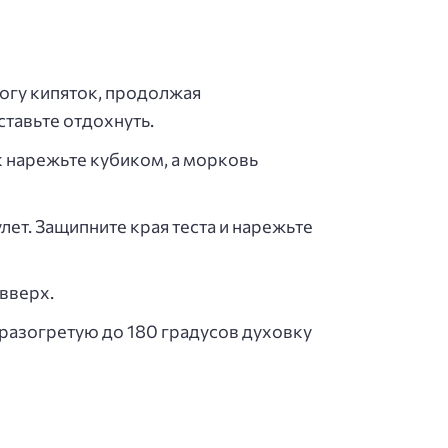
огу кипяток, продолжая
тавьте отдохнуть.
к нарежьте кубиком, а морковь
лет. Защипните края теста и нарежьте
вверх.
 разогретую до 180 градусов духовку