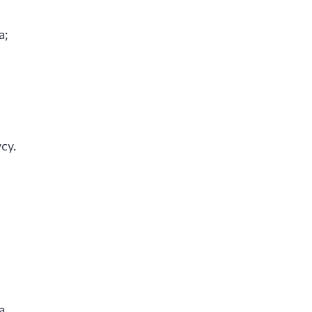
а;
су.
а.