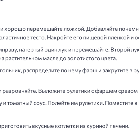
цо и хорошо перемешайте ложкой. Добавляйте понемн
ластичное тесто. Накройте его пищевой пленкой и ос
иправу, натертый один лук и перемешайте. Второй лу
на растительном масле до золотистого цвета.
гольник, распределите по нему фарш и закрутите в ру
и разровняйте. Выложите рулетики с фаршем срезом 
 и томатный соус. Полейте им рулетики. Поместите в
риготовить вкусные котлетки из куриной печени.