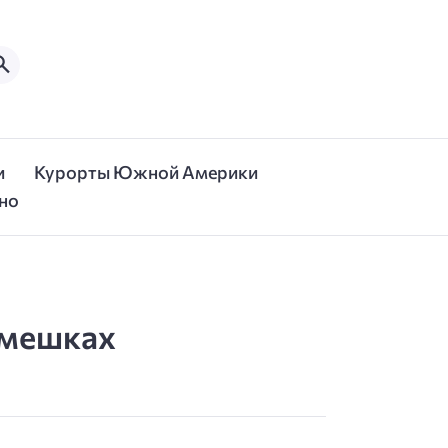
и
Курорты Южной Америки
но
 мешках