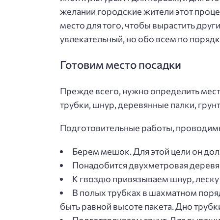
желании городские жители этот процес
место для того, чтобы вырастить други
увлекательный, но обо всем по порядк
Готовим место посадки
Прежде всего, нужно определить мест
трубки, шнур, деревянные палки, грунт
Подготовительные работы, проводимы
Берем мешок. Для этой цели он до
Понадобится двухметровая деревянн
К гвоздю привязываем шнур, леску 
В полых трубках в шахматном поря
быть равной высоте пакета. Дно труб