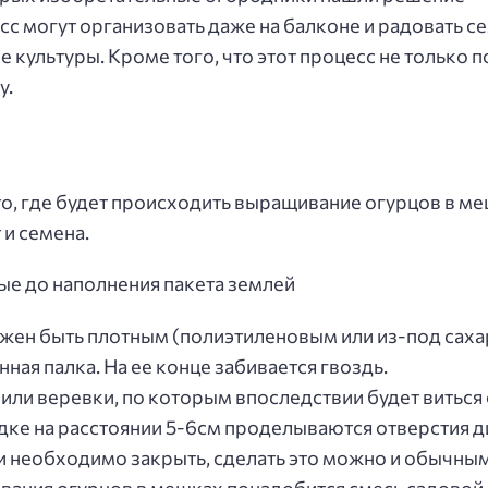
с могут организовать даже на балконе и радовать с
е культуры. Кроме того, что этот процесс не только п
у.
о, где будет происходить выращивание огурцов в ме
 и семена.
е до наполнения пакета землей
лжен быть плотным (полиэтиленовым или из-под саха
ая палка. На ее конце забивается гвоздь.
или веревки, по которым впоследствии будет виться
дке на расстоянии 5-6см проделываются отверстия 
ки необходимо закрыть, сделать это можно и обычны