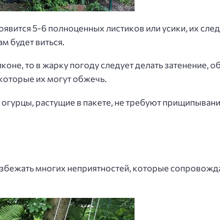
оявится 5-6 полноценных листиков или усики, их следу
ам будет виться.
коне, то в жарку погоду следует делать затенение, 
которые их могут обжечь.
огурцы, растущие в пакете, не требуют прищипывания
збежать многих неприятностей, которые сопровожда