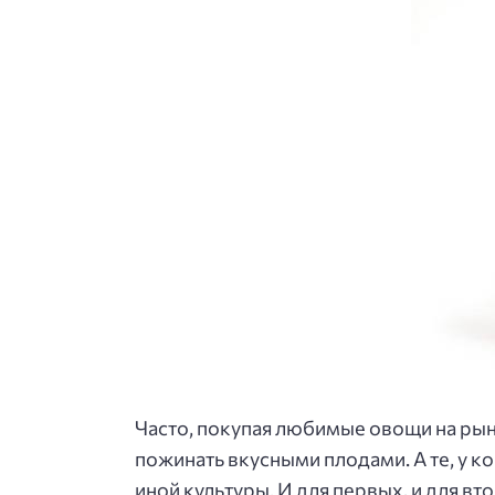
Часто, покупая любимые овощи на рынк
пожинать вкусными плодами. А те, у ко
иной культуры. И для первых, и для 