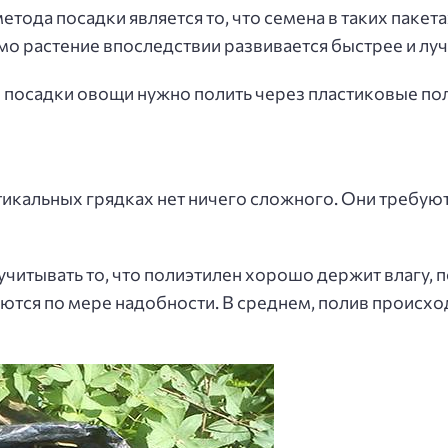
тода посадки является то, что семена в таких пакет
само растение впоследствии развивается быстрее и лу
е посадки овощи нужно полить через пластиковые по
икальных грядках нет ничего сложного. Они требую
 учитывать то, что полиэтилен хорошо держит влагу, 
тся по мере надобности. В среднем, полив происходи