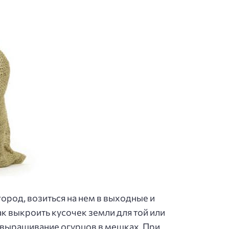
ород, возиться на нем в выходные и
ак выкроить кусочек земли для той или
 выращивание огурцов в мешках. При