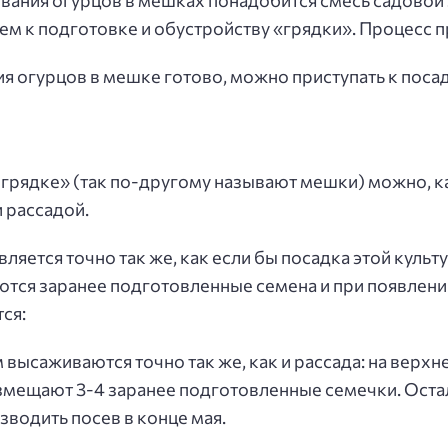
вания огурцов в мешках понадобится смесь садовой 
аем к подготовке и обустройству «грядки». Процесс
я огурцов в мешке готово, можно приступать к посад
грядке» (так по-другому называют мешки) можно, как
 рассадой.
ляется точно так же, как если бы посадка этой культ
ются заранее подготовленные семена и при появлени
ся:
высаживаются точно так же, как и рассада: на верхн
змещают 3-4 заранее подготовленные семечки. Оста
водить посев в конце мая.