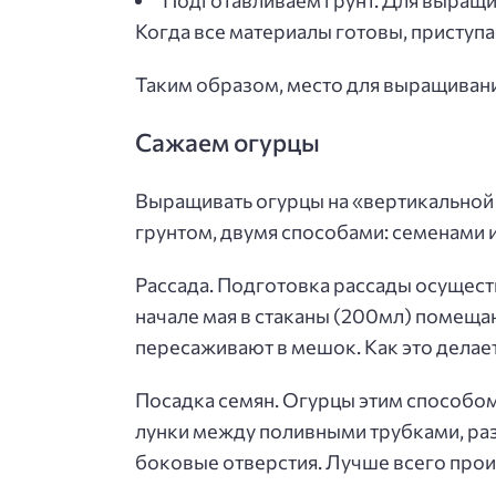
Подготавливаем грунт. Для выращи
Когда все материалы готовы, приступ
Таким образом, место для выращивани
Сажаем огурцы
Выращивать огурцы на «вертикальной 
грунтом, двумя способами: семенами и
Рассада. Подготовка рассады осуществ
начале мая в стаканы (200мл) помеща
пересаживают в мешок. Как это делает
Посадка семян. Огурцы этим способом 
лунки между поливными трубками, ра
боковые отверстия. Лучше всего произ