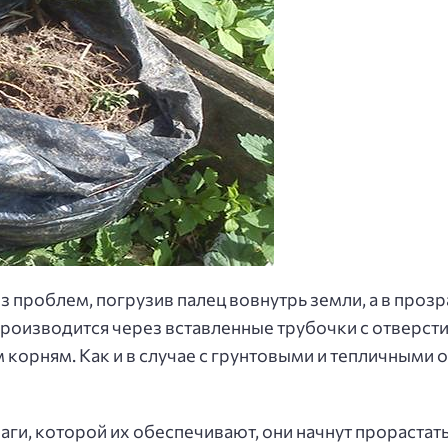
 проблем, погрузив палец вовнутрь земли, а в прозр
роизводится через вставленные трубочки с отверст
 корням. Как и в случае с грунтовыми и тепличными
влаги, которой их обеспечивают, они начнут прораста