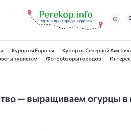
ии
Курорты Европы
Курорты Северной Америк
оветы туристам
Фотообзоры городов
Интерес
тво — выращиваем огурцы в