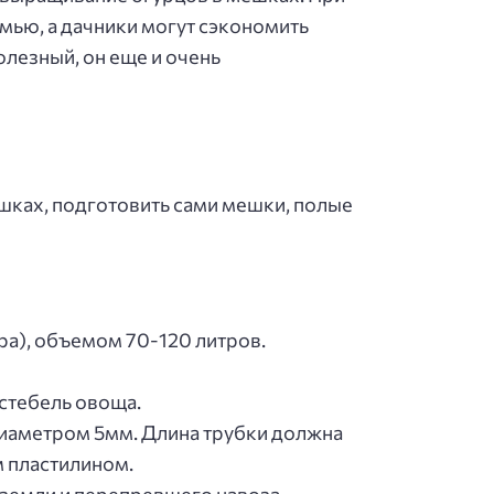
емью, а дачники могут сэкономить
олезный, он еще и очень
шках, подготовить сами мешки, полые
ра), объемом 70-120 литров.
 стебель овоща.
диаметром 5мм. Длина трубки должна
м пластилином.