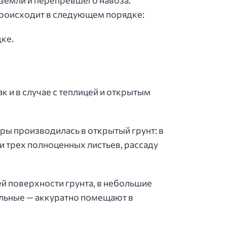
земли и перепревшего навоза.
 происходит в следующем порядке:
ке.
 и в случае с теплицей и открытым
уры производилась в открытый грунт: в
и трех полноценных листьев, рассаду
ей поверхности грунта, в небольшие
льные — аккуратно помещают в