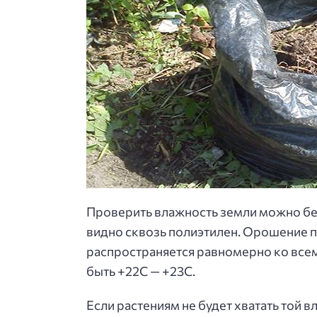
Проверить влажность земли можно без
видно сквозь полиэтилен. Орошение п
распространяется равномерно ко всем
быть +22С — +23С.
Если растениям не будет хватать той 