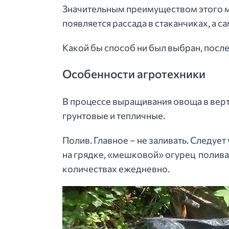
Значительным преимуществом этого ме
появляется рассада в стаканчиках, а 
Какой бы способ ни был выбран, посл
Особенности агротехники
В процессе выращивания овоща в верт
грунтовые и тепличные.
Полив. Главное – не заливать. Следует
на грядке, «мешковой» огурец поливаю
количествах ежедневно.