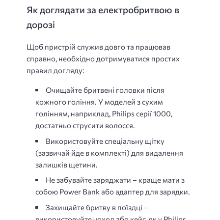
Як доглядати за електробритвою в
дорозі
Щоб пристрій служив довго та працював
справно, необхідно дотримуватися простих
правил догляду:
Очищайте бритвені головки після
кожного гоління. У моделей з сухим
голінням, наприклад, Philips серії 1000,
достатньо струсити волосся.
Використовуйте спеціальну щітку
(зазвичай йде в комплекті) для видалення
залишків щетини.
Не забувайте заряджати – краще мати з
собою Power Bank або адаптер для зарядки.
Захищайте бритву в поїздці –
використовуйте чохол або кейс, як у Philips