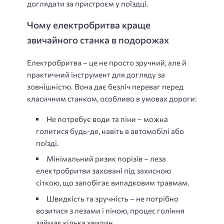
доглядати за пристроєм у поїздці.
Чому електробритва краще
звичайного станка в подорожах
Електробритва – це не просто зручний, але й
практичний інструмент для догляду за
зовнішністю. Вона дає безліч переваг перед
класичним станком, особливо в умовах дороги:
Не потребує води та піни – можна
голитися будь-де, навіть в автомобілі або
поїзді.
Мінімальний ризик порізів – леза
електробритви заховані під захисною
сіткою, що запобігає випадковим травмам.
Швидкість та зручність – не потрібно
возитися з лезами і піною, процес гоління
займає кілька хвилин.