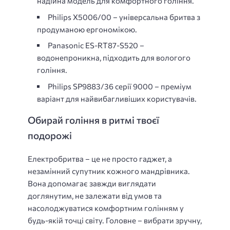
надійна модель для комфортного гоління.
Philips X5006/00 – універсальна бритва з
продуманою ергономікою.
Panasonic ES-RT87-S520 –
водонепроникна, підходить для вологого
гоління.
Philips SP9883/36 серії 9000 – преміум
варіант для найвибагливіших користувачів.
Обирай гоління в ритмі твоєї
подорожі
Електробритва – це не просто гаджет, а
незамінний супутник кожного мандрівника.
Вона допомагає завжди виглядати
доглянутим, не залежати від умов та
насолоджуватися комфортним голінням у
будь-якій точці світу. Головне – вибрати зручну,