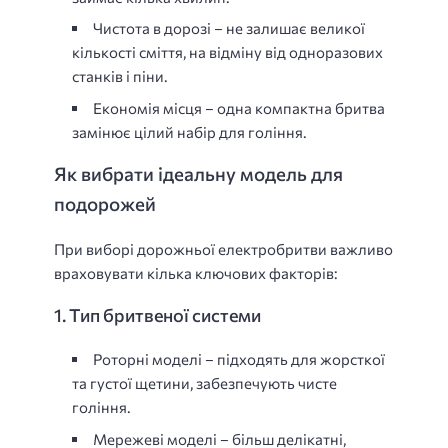
Чистота в дорозі – не залишає великої
кількості сміття, на відміну від одноразових
станків і піни.
Економія місця – одна компактна бритва
замінює цілий набір для гоління.
Як вибрати ідеальну модель для
подорожей
При виборі дорожньої електробритви важливо
враховувати кілька ключових факторів:
1. Тип бритвеної системи
Роторні моделі – підходять для жорсткої
та густої щетини, забезпечують чисте
гоління.
Мережеві моделі – більш делікатні,