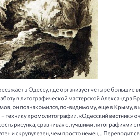
реезжает в Одессу, где организует четыре большие 
аботу в литографической мастерской Александра Бра
ов, он познакомился, по-видимому, еще в Крыму, в 
 – технику хромолитографии. «Одесский вестник» оч
гкость рисунка, сравнивая с лучшими литографиями с
тен и скрупулезен, чем просто немец… Переводит св