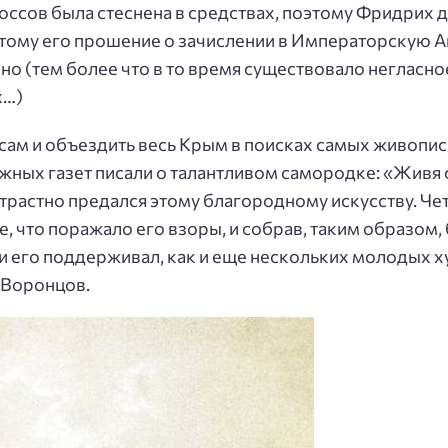
ссов была стеснена в средствах, поэтому Фридрих д
этому его прошение о зачислении в Императорскую 
ено (тем более что в то время существовало неглас
х…)
сам и объездить весь Крым в поисках самых живопи
южных газет писали о талантливом самородке: «Живя
страстно предался этому благородному искусству. Ч
е, что поражало его взоры, и собрав, таким образо
и его поддерживал, как и еще нескольких молодых х
.Воронцов.