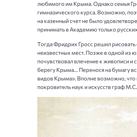
любимого им Крыма. Однако семья Гро
гимназического курса. Возможно, по
на казенный счет не было удовлетвор
принимать в Академию только русски
Тогда Фридрих Гросс решил рисовать 
неизвестных мест. Позже в одной из 
почувствовал влечение к живописи и 
берегу Крыма… Перенося на бумагу вс
видов Крыма». Вполне возможно, что 
покровитель наук и искусств граф М.С