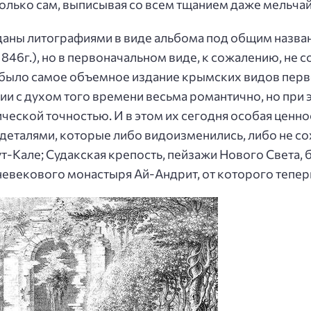
 только сам, выписывая со всем тщанием даже мельча
зданы литографиями в виде альбома под общим назв
1846г.), но в первоначальном виде, к сожалению, не
о, было самое объемное издание крымских видов пер
ии с духом того времени весьма романтично, но при
еской точностью. И в этом их сегодня особая ценно
 деталями, которые либо видоизменились, либо не со
-Кале; Судакская крепость, пейзажи Нового Света, 
евекового монастыря Ай-Андрит, от которого теперь