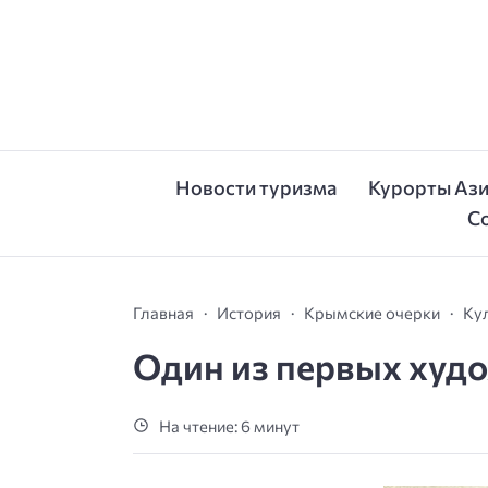
Новости туризма
Курорты Аз
С
Главная
История
Крымские очерки
Ку
Один из первых худ
На чтение: 6 минут