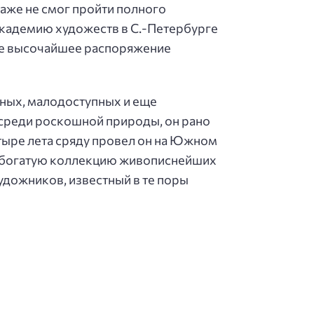
аже не смог пройти полного
Академию художеств в С.-Петербурге
ное высочайшее распоряжение
сных, малодоступных и еще
 среди роскошной природы, он рано
етыре лета сряду провел он на Южном
м, богатую коллекцию живописнейших
удожников, известный в те поры