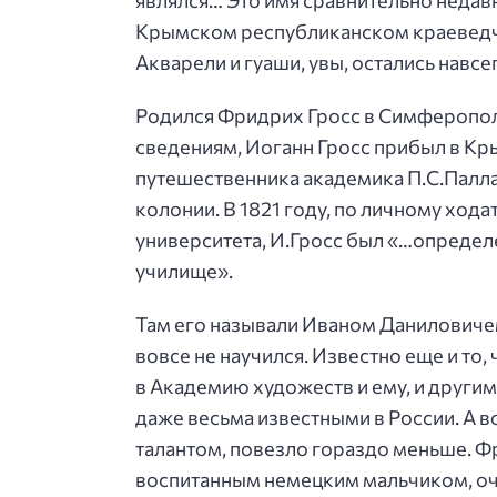
являлся… Это имя сравнительно недав
Крымском республиканском краеведческ
Акварели и гуаши, увы, остались навсе
Родился Фридрих Гросс в Симферопол
сведениям, Иоганн Гросс прибыл в Кры
путешественника академика П.С.Паллас
колонии. В 1821 году, по личному ход
университета, И.Гросс был «…определ
училище».
Там его называли Иваном Даниловичем 
вовсе не научился. Известно еще и то
в Академию художеств и ему, и другим
даже весьма известными в России. А в
талантом, повезло гораздо меньше. Фр
воспитанным немецким мальчиком, оч