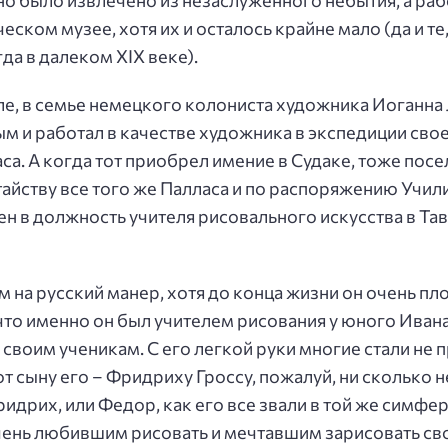
но было извлечено из незаслуженного небытия, а раб
ом музее, хотя их и осталось крайне мало (да и те,
гда в далеком XIX веке).
е, в семье немецкого колониста художника Иоганна
м и работал в качестве художника в экспедиции сво
а. А когда тот приобрел имение в Судаке, тоже посе
атайству все того же Палласа и по распоряжению Уч
ен в должность учителя рисовального искусства в Та
на русский манер, хотя до конца жизни он очень плох
, что именно он был учителем рисования у юного Ива
 своим ученикам. С его легкой руки многие стали н
от сыну его – Фридриху Гроссу, пожалуй, ни скольк
идрих, или Федор, как его все звали в той же симфе
ень любившим рисовать и мечтавшим зарисовать св