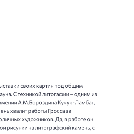
выставки своих картин под общим
уна. С техникой литогафии – одним из
имении А.М.Бороздина Кучук-Ламбат,
ень хвалит работы Гросса за
толичных художников. Да, в работе он
ои рисунки на литографский камень, с