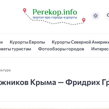
ии
Курорты Европы
Курорты Северной Америк
оветы туристам
Фотообзоры городов
Интерес
льтура
ожников Крыма — Фридрих Г