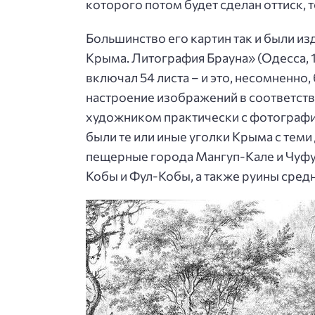
которого потом будет сделан оттиск,
Большинство его картин так и были и
Крыма. Литография Брауна» (Одесса, 
включал 54 листа – и это, несомненн
настроение изображений в соответств
художником практически с фотографич
были те или иные уголки Крыма с теми
пещерные города Мангуп-Кале и Чуфут
Кобы и Фул-Кобы, а также руины средн