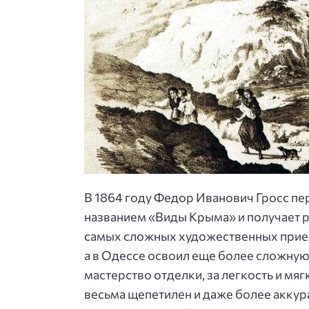
В 1864 году Федор Иванович Гросс пе
названием «Виды Крыма» и получает р
самых сложных художественных прием
а в Одессе освоил еще более сложную
мастерство отделки, за легкость и мя
весьма щепетилен и даже более аккура