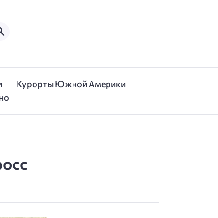
и
Курорты Южной Америки
но
росс