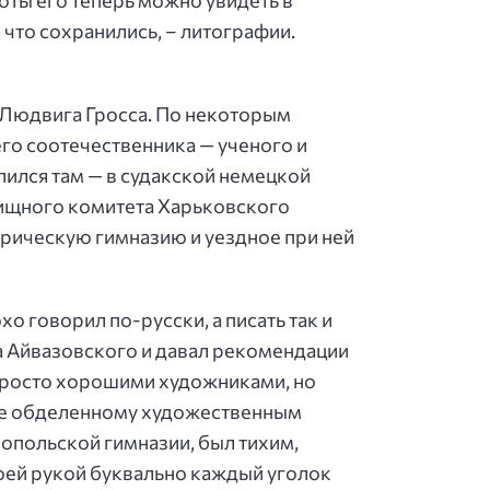
оты его теперь можно увидеть в
 что сохранились, – литографии.
 Людвига Гросса. По некоторым
его соотечественника — ученого и
лился там — в судакской немецкой
илищного комитета Харьковского
врическую гимназию и уездное при ней
о говорил по-русски, а писать так и
на Айвазовского и давал рекомендации
е просто хорошими художниками, но
о не обделенному художественным
ропольской гимназии, был тихим,
оей рукой буквально каждый уголок