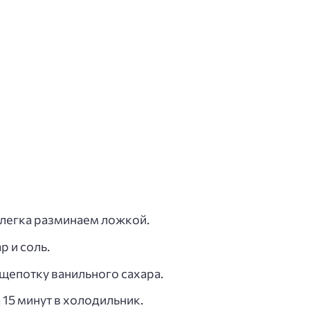
слегка разминаем ложкой.
р и соль.
щепотку ванильного сахара.
 15 минут в холодильник.