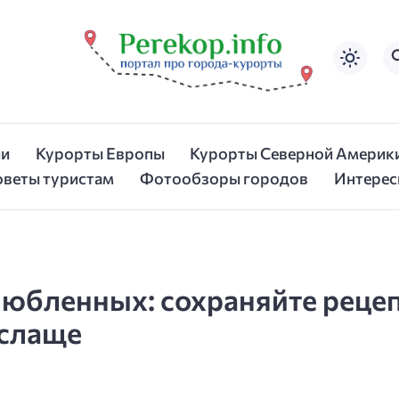
ии
Курорты Европы
Курорты Северной Америк
оветы туристам
Фотообзоры городов
Интерес
юбленных: сохраняйте рецеп
 слаще