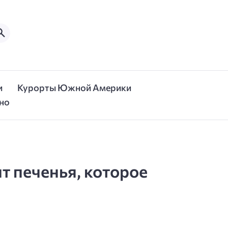
и
Курорты Южной Америки
но
т печенья, которое