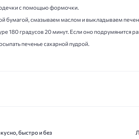
ердечки с помощью формочки.
ой бумагой, смазываем маслом и выкладываем печен
ре 180 градусов 20 минут. Если оно подрумянится р
осыпать печенье сахарной пудрой.
кусно, быстро и без
Л