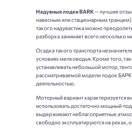
Надувные лодки BARK
— лучшие отзыв
навесным или стационарным транцем)
такого надувастика можно преодолеть
разборка занимает всего несколько ми
Осадка такого транспорта незначитель
условиях мелководья. Кроме того, т
устанавливать небольшой мотор, тент
рассматриваемой модели лодок БАРК
деятельностью.
Моторный вариант характеризуется в
использовать достаточно мощный под
выдерживают неблагоприятные атмос
свободно эксплуатируются на реках, о