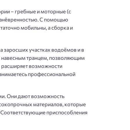
ории – гребные и моторные (с
манёвренностью. С помощью
таточно мобильны, а сборка и
на заросших участках водоёмов и в
м навесным транцем, позволяющим
но расширяет возможности
занимаетесь профессиональной
ми. Они дают возможность
ысокопрочных материалов, которые
. Соответствующие приспособления