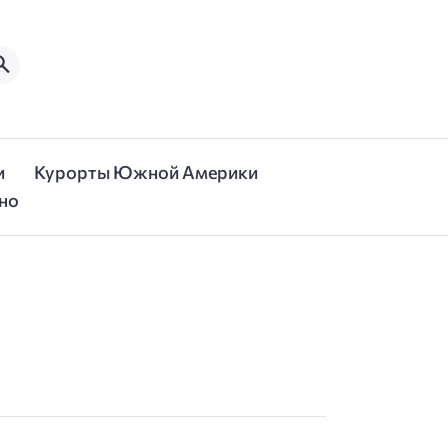
и
Курорты Южной Америки
но