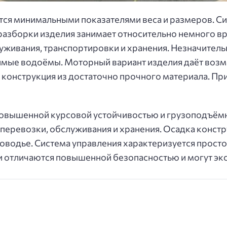
тся минимальными показателями веса и размеров. С
разборки изделия занимает относительно немного вр
уживания, транспортировки и хранения. Незначитель
мые водоёмы. Моторный вариант изделия даёт возм
 конструкция из достаточно прочного материала. Пр
повышенной курсовой устойчивостью и грузоподъёмн
перевозки, обслуживания и хранения. Осадка констр
водье. Система управления характеризуется просто
и отличаются повышенной безопасностью и могут экс