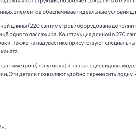
, надежная конструкция, позволяет сохранить отличн
ных элементов обеспечивает идеальные условия для
тной длины (220 сантиметров) оборудована дополни
щё одного пассажира. Конструкция длиной в 270 са
вки. Также на надувастике присутствуют специальн
каната.
 сантиметров (полуторка) и на трапециевидных моде
и. Эти детали позволяют удобно переносить лодку, н
н.