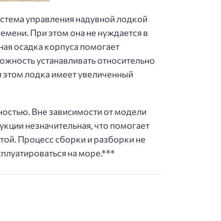
истема управления надувной лодкой
емени. При этом она не нуждается в
ная осадка корпуса помогает
ожность устанавливать относительно
и этом лодка имеет увеличенный
остью. Вне зависимости от модели
укции незначительная, что помогает
той. Процесс сборки и разборки не
плуатироваться на море.***