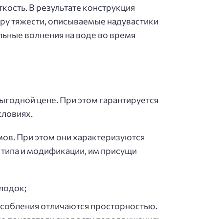
ость. В результате конструкция
ру тяжести, описываемые надувастики
льные волнения на воде во время
ыгодной цене. При этом гарантируется
словиях.
ов. При этом они характеризуются
 типа и модификации, им присущи
лодок;
особления отличаются просторностью.