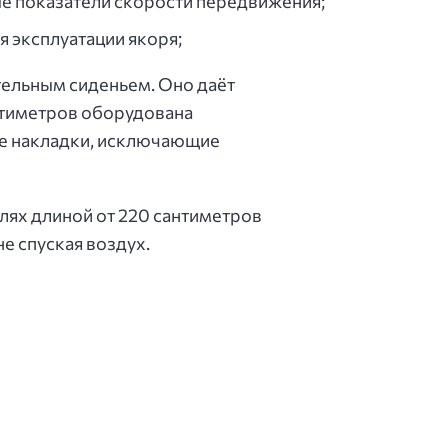
ые показатели скорости передвижения;
 эксплуатации якоря;
тельным сиденьем. Оно даёт
нтиметров оборудована
ые накладки, исключающие
лях длиной от 220 сантиметров
е спуская воздух.