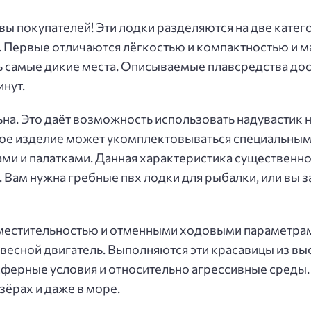
ы покупателей! Эти лодки разделяются на две катег
. Первые отличаются лёгкостью и компактностью и 
 самые дикие места. Описываемые плавсредства дос
нут.
на. Это даёт возможность использовать надувастик 
акое изделие может укомплектовываться специальны
ами и палатками. Данная характеристика существен
. Вам нужна
гребные пвх лодки
для рыбалки, или вы 
местительностью и отменными ходовыми параметра
весной двигатель. Выполняются эти красавицы из в
ферные условия и относительно агрессивные среды
зёрах и даже в море.