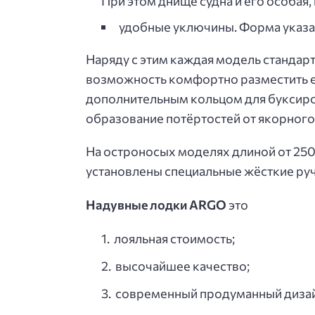
При этом днище судна и его особая
удобные уключины. Форма указан
Наряду с этим каждая модель стандар
возможность комфортно разместить е
дополнительным кольцом для буксиро
образование потёртостей от якорного 
На остроносых моделях длиной от 250
установлены специальные жёсткие ручк
Надувные лодки ARGO
это
лояльная стоимость;
высочайшее качество;
современный продуманный дизай