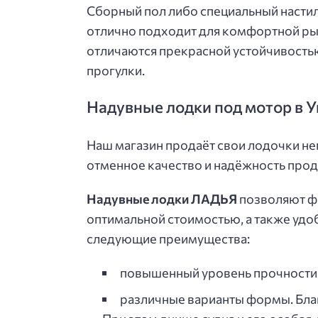
Сборный пол либо специальный настил
отлично подходит для комфортной рыб
отличаются прекрасной устойчивостью
прогулки.
Надувные лодки под мотор в У
Наш магазин продаёт свои лодочки не
отменное качество и надёжность прод
Надувные лодки ЛАДЬЯ
позволяют ф
оптимальной стоимостью, а также удо
следующие преимущества:
повышенный уровень прочности м
различные варианты формы. Бла