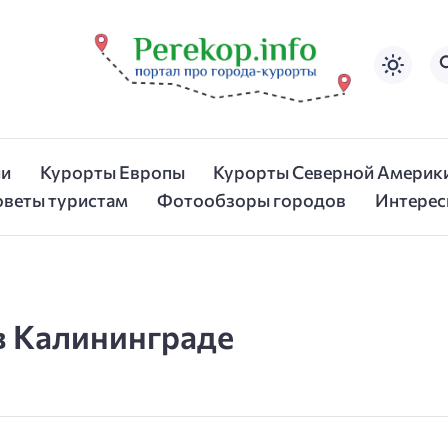
ии
Курорты Европы
Курорты Северной Америк
оветы туристам
Фотообзоры городов
Интерес
в Калининграде