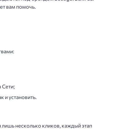
ет вам помочь.
твами:
 Сети;
к и установить.
я лишь несколько кликов, каждый этап