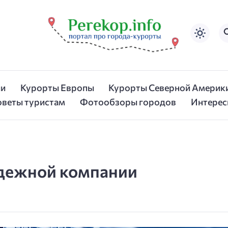
ии
Курорты Европы
Курорты Северной Америк
оветы туристам
Фотообзоры городов
Интерес
адежной компании