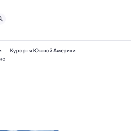
и
Курорты Южной Америки
но