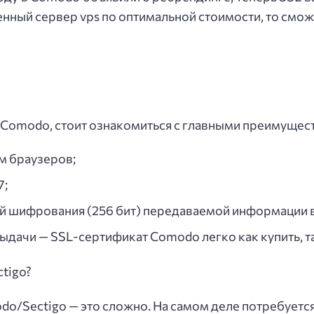
нный сервер vps по оптимальной стоимости, то смож
 Comodo, стоит ознакомиться с главными преимущес
м браузеров;
7;
й шифрования (256 бит) передаваемой информации в
дачи — SSL-сертификат Comodo легко как купить, та
tigo?
do/Sectigo — это сложно. На самом деле потребуетс