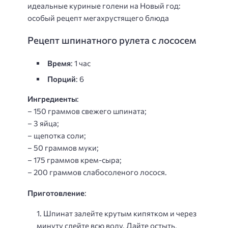
идеальные куриные голени на Новый год:
особый рецепт мегахрустящего блюда
Рецепт шпинатного рулета с лососем
Время
: 1 час
Порций
: 6
Ингредиенты
:
– 150 граммов свежего шпината;
– 3 яйца;
– щепотка соли;
– 50 граммов муки;
– 175 граммов крем-сыра;
– 200 граммов слабосоленого лосося.
Приготовление
:
Шпинат залейте крутым кипятком и через
минуту слейте всю воду. Дайте остыть,