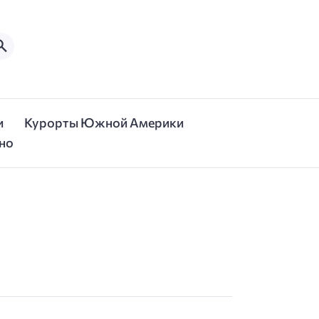
и
Курорты Южной Америки
но