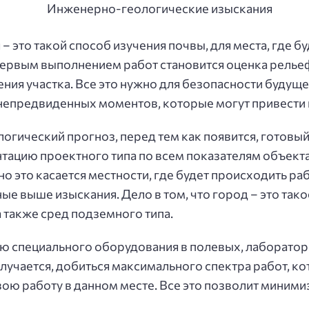
это такой способ изучения почвы, для места, где б
первым выполнением работ становится оценка рельеф
ния участка. Все это нужно для безопасности будуще
 непредвиденных моментов, которые могут привести 
логический прогноз, перед тем как появится, готовый
ацию проектного типа по всем показателям объекта.
 это касается местности, где будет происходить ра
ые выше изыскания. Дело в том, что город – это тако
 также сред подземного типа.
ю специального оборудования в полевых, лабораторн
учается, добиться максимального спектра работ, к
ою работу в данном месте. Все это позволит миним