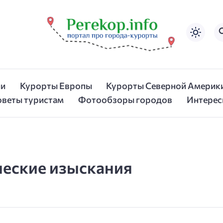
ии
Курорты Европы
Курорты Северной Америк
оветы туристам
Фотообзоры городов
Интерес
еские изыскания