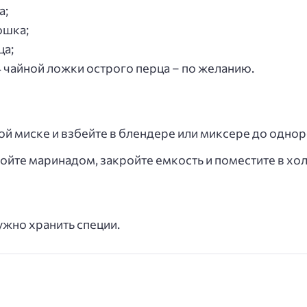
а;
ошка;
ца;
4 чайной ложки острого перца – по желанию.
ой миске и взбейте в блендере или миксере до однор
ойте маринадом, закройте емкость и поместите в хол
нужно хранить специи.