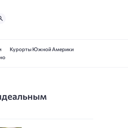
и
Курорты Южной Америки
но
 идеальным