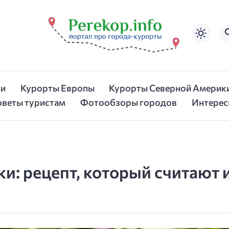
ии
Курорты Европы
Курорты Северной Америк
оветы туристам
Фотообзоры городов
Интерес
ки: рецепт, который считают