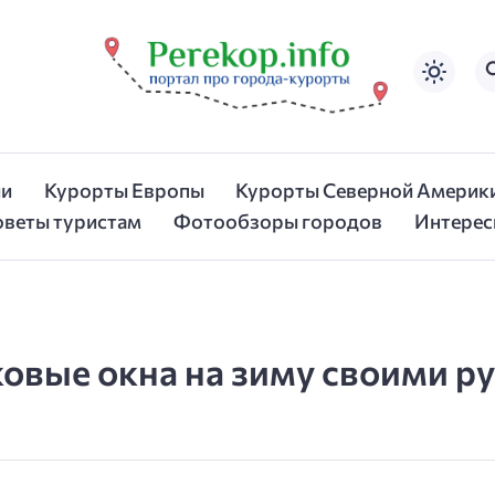
ии
Курорты Европы
Курорты Северной Америк
оветы туристам
Фотообзоры городов
Интерес
ковые окна на зиму своими р