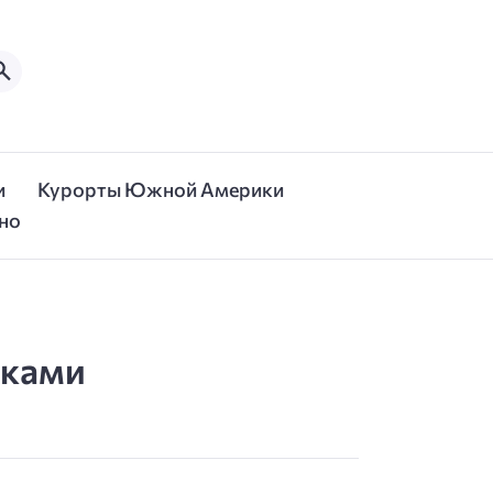
и
Курорты Южной Америки
но
уками