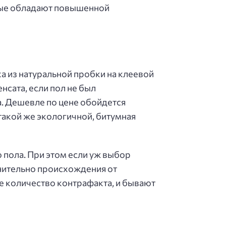
орые обладают повышенной
 из натуральной пробки на клеевой
сата, если пол не был
а. Дешевле по цене обойдется
такой же экологичной, битумная
пола. При этом если уж выбор
мнительно происхождения от
е количество контрафакта, и бывают