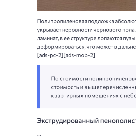
Полипропиленовая подложка абсолютно
укрывает неровности чернового пола.
ламинат, в ее структуре лопаются пу
деформироваться, что может в дальне
[ads-pc-2][ads-mob-2]
По стоимости полипропиленово
стоимость и вышеперечисленны
квартирных помещениях с небол
Экструдированный пенополис