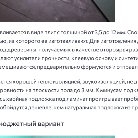
ливается в виде плит с толщиной от 3,5 до 12 мм. Св
ью, из которого ее изготавливают. Для изготовления
род древесины, получаемых в качестве вторсырья 
ляют усилители прочности, клеевую основу и синтет
ремешиваются, предварительно формуются и отправл
ется хорошей теплоизоляцией, звукоизоляцией, не 
ровности на плоскости пола до 3 мм. К минусам подк
сь хвойная подложка под ламинат проигрывает проб
 обойдутся дешевле, чем натуральная подложка из пр
бюджетный вариант