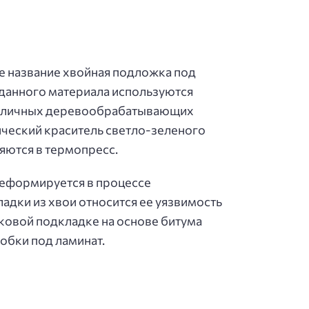
ое название хвойная подложка под
 данного материала используются
различных деревообрабатывающих
ический краситель светло-зеленого
яются в термопресс.
деформируется в процессе
ладки из хвои относится ее уязвимость
ковой подкладке на основе битума
обки под ламинат.