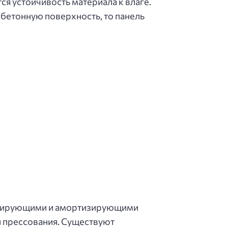
я устойчивость материала к влаге.
 бетонную поверхность, то панель
олирующими и амортизирующими
и прессования. Существуют