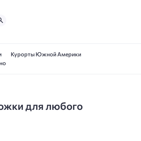
и
Курорты Южной Америки
но
ожки для любого