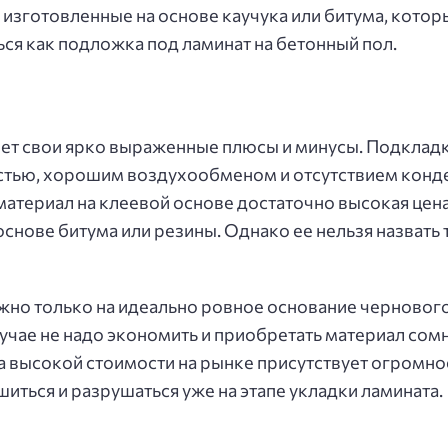
 изготовленные на основе каучука или битума, кот
ся как подложка под ламинат на бетонный пол.
т свои ярко выраженные плюсы и минусы. Подкладка
стью, хорошим воздухообменом и отсутствием конден
материал на клеевой основе достаточно высокая цен
снове битума или резины. Однако ее нельзя назвать 
о только на идеально ровное основание чернового 
случае не надо экономить и приобретать материал со
 высокой стоимости на рынке присутствует огромно
шиться и разрушаться уже на этапе укладки ламината.