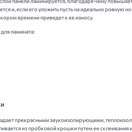
слой панели ламинируется, благодаря чему повышаетс
тся и, если его уложить пусть на идеально ровную но
в скором времени приведет к ее износу.
для ламината:
ки
ладает прекрасными звукоизолирующими, теплоиз
ливается из пробковой крошки путем ее склеивания 