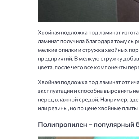
Хвойная подложка под ламинат изготав
ламинат получила благодаря тому сыр
мелкие опилки и стружка хвойных по
предприятий. В мелкую стружку добав
цвета, после чего все компоненты пе
Хвойная подложка под ламинат отлича
эксплуатации и способна выровнять не
перед влажной средой. Например, зде
или резины, но по цене хвойные плиты
Полипропилен – популярный 