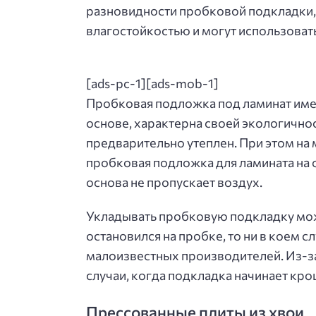
разновидности пробковой подкладки,
влагостойкостью и могут использовать
[ads-pc-1][ads-mob-1]
Пробковая подложка под ламинат имее
основе, характерна своей экологично
предварительно утеплен. При этом на 
пробковая подложка для ламината на о
основа не пропускает воздух.
Укладывать пробковую подкладку можн
остановился на пробке, то ни в коем 
малоизвестных производителей. Из-за
случаи, когда подкладка начинает кро
Прессованные плиты из хвои