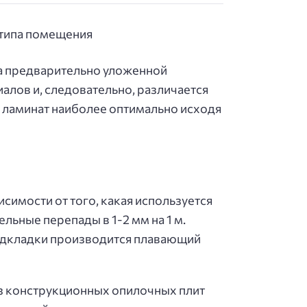
на предварительно уложенной
алов и, следовательно, различается
д ламинат наиболее оптимально исходя
симости от того, какая используется
льные перепады в 1-2 мм на 1 м.
 подкладки производится плавающий
из конструкционных опилочных плит