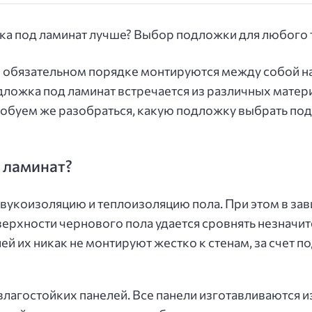
 в обязательном порядке монтируются между собой 
ложка под ламинат встречается из различных матери
робуем же разобраться, какую подложку выбрать по
 ламинат?
укоизоляцию и теплоизоляцию пола. При этом в зави
ерхности чернового пола удается сровнять незначите
лей их никак не монтируют жестко к стенам, за счет
влагостойких панелей. Все панели изготавливаются 