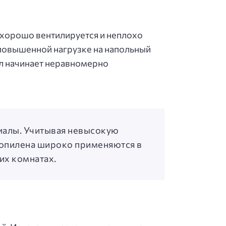
 хорошо вентилируется и неплохо
 повышенной нагрузке на напольный
ал начинает неравномерно
иалы. Учитывая невысокую
ропилена широко применяются в
их комнатах.