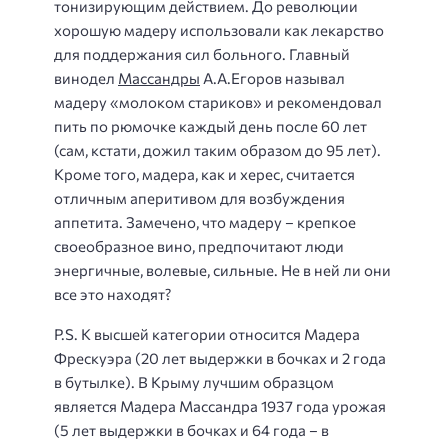
тонизирующим действием. До революции
хорошую мадеру использовали как лекарство
для поддержания сил больного. Главный
винодел
Массандры
А.А.Егоров называл
мадеру «молоком стариков» и рекомендовал
пить по рюмочке каждый день после 60 лет
(сам, кстати, дожил таким образом до 95 лет).
Кроме того, мадера, как и херес, считается
отличным аперитивом для возбуждения
аппетита. Замечено, что мадеру – крепкое
своеобразное вино, предпочитают люди
энергичные, волевые, сильные. Не в ней ли они
все это находят?
P.S. К высшей категории относится Мадера
Фрескуэра (20 лет выдержки в бочках и 2 года
в бутылке). В Крыму лучшим образцом
является Мадера Массандра 1937 года урожая
(5 лет выдержки в бочках и 64 года – в