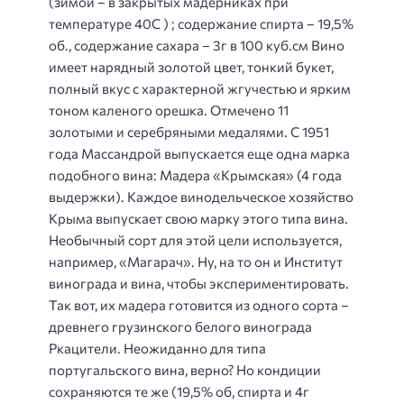
(зимой – в закрытых мадерниках при
температуре 40С ) ; содержание спирта – 19,5%
об., содержание сахара – 3г в 100 куб.см Вино
имеет нарядный золотой цвет, тонкий букет,
полный вкус с характерной жгучестью и ярким
тоном каленого орешка. Отмечено 11
золотыми и серебряными медалями. С 1951
года Массандрой выпускается еще одна марка
подобного вина: Мадера «Крымская» (4 года
выдержки). Каждое винодельческое хозяйство
Крыма выпускает свою марку этого типа вина.
Необычный сорт для этой цели используется,
например, «Магарач». Ну, на то он и Институт
винограда и вина, чтобы экспериментировать.
Так вот, их мадера готовится из одного сорта –
древнего грузинского белого винограда
Ркацители. Неожиданно для типа
португальского вина, верно? Но кондиции
сохраняются те же (19,5% об, спирта и 4г