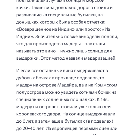
под палящими лучами солнца и морской
качки. Такие вина довольно дорого стоили и
разливались в специальные бутылки, на
донышках которых была особая отметка:
«Возвращенное из Индии» или просто: «Из
Индии». Значительно позже виноделы поняли,
что для производства мадеры – так стали
называть это вино – нужно лишь солнце для
выдержки. Этот метод назвали мадеризацией.
И если все остальные вина выдерживают в
дубовых бочках в прохладе подвалов, то
мадеру на острове Мадейра, да и на
Крымском
полуострове
можно увидеть сотнями бочек на
специальных солнечных площадках. К 18в.
мадеру на острове готовили уже только для
королевского двора. На солнце выдерживали
до 6 лет, а затем еще в бутылках (в подвалах)
до 20-40 лет. Из европейцев первыми оценили