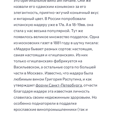
это оригинальное вино англичане. Они же
назвали его «дамским коньяком» за его
элегантность, приятно-жгучий коньячный вкус
и янтарный цвет. В России попробовали
испанскую мадеру уже в 17в. А в 18-19вв. она
стала у нас весьма популярной. Тут же
появилось великое множество подделок. Одна
из московских газет в 1881 году в шутку писала:
«Мадера бывает разных сортов: настоящая,
самая настоящая и «гишпанская». Из них
только «гишпанская» фабрикуется на
Васильевском, а остальные сорта по большей
части в Москве». Известно, что мадера была
любимым вином Григория Распутина, и как
утверждает
форум Санкт-Петербурга
, отчасти
благодаря мадере эта известная личность
славилась своим недюжинным здоровьем. Но
особенно поднаторели в подделке
ярославские винопромышленники (так и