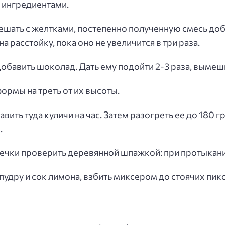
и ингредиентами.
ать с желтками, постепенно полученную смесь добав
а расстойку, пока оно не увеличится в три раза.
обавить шоколад. Дать ему подойти 2-3 раза, вымеш
ормы на треть от их высоты.
авить туда куличи на час. Затем разогреть ее до 180
.
печки проверить деревянной шпажкой: при протыкани
пудру и сок лимона, взбить миксером до стоячих пик