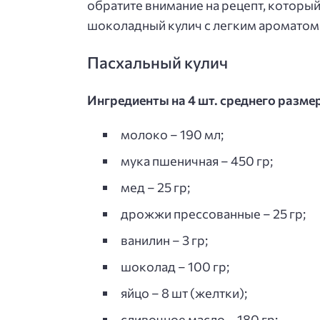
обратите внимание на рецепт, которы
шоколадный кулич с легким ароматом 
Пасхальный кулич
Ингредиенты на 4 шт. среднего разме
молоко – 190 мл;
мука пшеничная – 450 гр;
мед – 25 гр;
дрожжи прессованные – 25 гр;
ванилин – 3 гр;
шоколад – 100 гр;
яйцо – 8 шт (желтки);
сливочное масло – 180 гр;