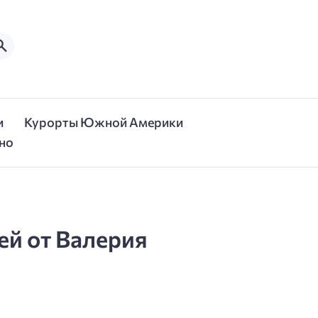
и
Курорты Южной Америки
но
ей от Валерия