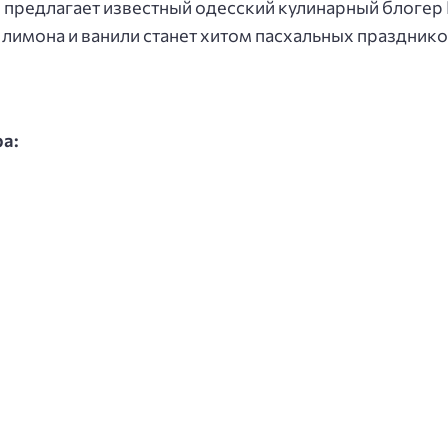
й предлагает известный одесский кулинарный блоге
лимона и ванили станет хитом пасхальных празднико
ра: