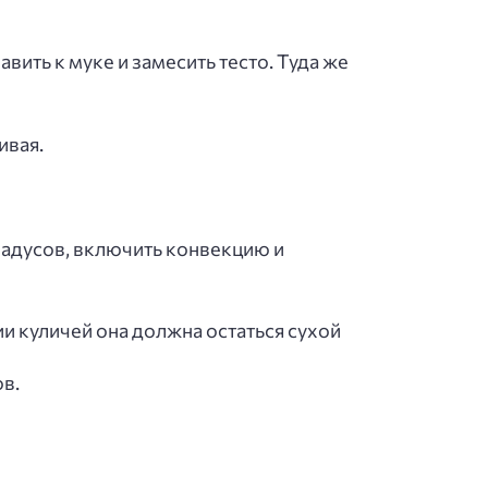
ить к муке и замесить тесто. Туда же
ивая.
 градусов, включить конвекцию и
и куличей она должна остаться сухой
ов.