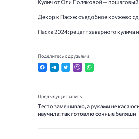
Кулич от Оли Поляковой — пошаговый 
Декор к Пасхе: съедобное кружево с
Пасха 2024: рецепт заварного кулича н
Поделитесь с друзьями
Предыдущая запись
Тесто замешиваю, а руками не касаюсь
научила: так готовлю сочные беляши