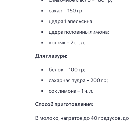
сахар – 150 гр;
цедра 1 апельсина
цедра половины лимона;
коньяк – 2 ст. л.
Для глазури:
белок – 100 гр;
сахарная пудра – 200 гр;
сок лимона – 1 ч. л.
Способ приготовления:
В молоко, нагретое до 40 градусов, д