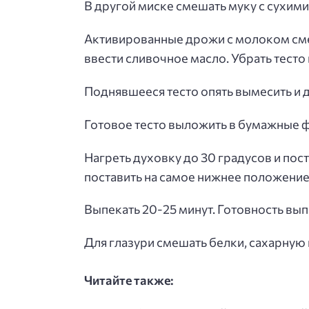
В другой миске смешать муку с сухим
Активированные дрожи с молоком смеш
ввести сливочное масло. Убрать тесто н
Поднявшееся тесто опять вымесить и д
Готовое тесто выложить в бумажные ф
Нагреть духовку до 30 градусов и пост
поставить на самое нижнее положение
Выпекать 20-25 минут. Готовность вы
Для глазури смешать белки, сахарную 
Читайте также: