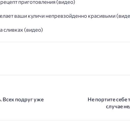
рецепт приготовления (видео)
делает ваши куличи непревзойденно красивыми (виде
а сливках (видео)
. Всех подруг уже
Не портите себе 
случае не