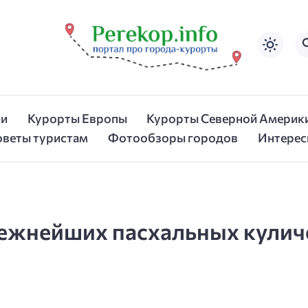
ии
Курорты Европы
Курорты Северной Америк
оветы туристам
Фотообзоры городов
Интерес
нежнейших пасхальных кулич