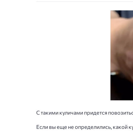
С такими куличами придется повозитьс
Если вы еще не определились, какой к