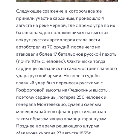
Следующее сражение, в котором все же
приняли участие сардинцы, произошло 4
августа на реке Черной, где с прямо утра по их
батальонам, расположившимся на высотах
вокруг, русская артиллерия стала вести
артобстрел из 70 орудий, после чего их
атаковали более 17 батальонов русской пехоты
(почти 10тыс. человек). Фактически тогда
сардинцы оказались на самом острие главного
удара русской армии. Но волею судьбы
главный удар был перенесен русскими с
Госфортовой высоты на Федюхины высоты,
поэтому сардинцы, потеряв 250 человек и
генерала Монтевеккио, сумели смелым
маневром зайти во фланг русским, оказав
таким образом явную помощь французам.
Позднее, во время решающего штурма
Малахова кургана 27 августа 1855г.,