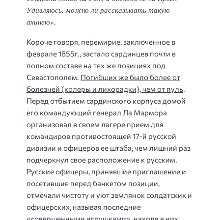
Удивляюсь, можно ли рассказывать такую
ахинею»
.
Короче говоря, перемирие, заключенное в
феврале 1855г., застало сардинцев почти в
полном составе на тех же позициях под
Севастополем.
Погибших же было более от
болезней (холеры и лихорадки), чем от пуль
.
Перед отбытием сардинского корпуса домой
его командующий генерал Ла Мармора
организовал в своем лагере прием для
командиров противостоящей 17-й русской
дивизии и офицеров ее штаба, чем лишний раз
подчеркнул свое расположение к русским.
Русские офицеры, принявшие приглашение и
посетившие перед банкетом позиции,
отмечали чистоту и уют землянок солдатских и
офицерских, называя последние
«совершенными игрушками», находя в них