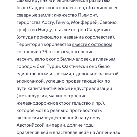
самым крупным и экономически развитым
было Сардинское королевство, объединявшее
северные земли: княжество Пьемонт,
герцогства Аосту, Геную, Монферрей, Савойю,
графство Ниццу, а также остров Сардинию
(откуда произошло и название королевства).
Территория королевства
вместе с островом
составляла 76 тыс.кв.км, население
насчитывало около 5млн.человек, а главным
городом был Турин. Фактически оно было
единственным из восьми, с довольно развитой
экономикой, успешно продвигающейся по
пути капиталистической индустриализации
(металлургия, машиностроение,
железнодорожное строительство и пр.),
которое могло реально противостоять
экспансии могущественной на ту пору
Австрийской империи, долгие годы
«разделявшей и властвовавшей» на Аппенинах