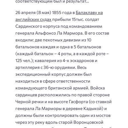
соответствующим был и результат…
26 апреля (8 мая) 1855 года в
Балаклаву на
английских судах
прибыли 15тыс. солдат
Сардинского корпуса под командованием
генерала Альфонсо Ла Мармора. В его состав
входили: две пехотных дивизии из 10
батальонов каждая и одна в 5 батальонов
(каждый батальон – 4 роты, а в каждой роте –
125 чел.); кавалерия из 4-х эскадронов и
артиллерия с 36-ю орудиями. Весь
экспедиционный корпус должен был
находиться в сфере ответственности
командующего британской армией. Войска
сардинцев расположились по правой стороне
Черной речки и на высоте Гасфорта (со ставкой
генерала Ла Марморы в деревне Кадыкой) и
должны были контролировать один из мостов
через эту реку вдоль старой Воронцовской