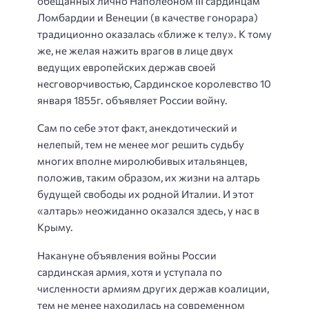
обещанных лично Наполеоном III сардинцам
Ломбардии и Венеции (в качестве гонорара)
традиционно оказалась «ближе к телу». К тому
же, не желая нажить врагов в лице двух
ведущих европейских держав своей
несговорчивостью, Сардинское королевство 10
января 1855г. объявляет России войну.
Сам по себе этот факт, анекдотический и
нелепый, тем не менее мог решить судьбу
многих вполне миролюбивых итальянцев,
положив, таким образом, их жизни на алтарь
будущей свободы их родной Италии. И этот
«алтарь» неожиданно оказался здесь, у нас в
Крыму.
Накануне объявления войны России
сардинская армия, хотя и уступала по
численности армиям других держав коалиции,
тем не менее находилась на современном