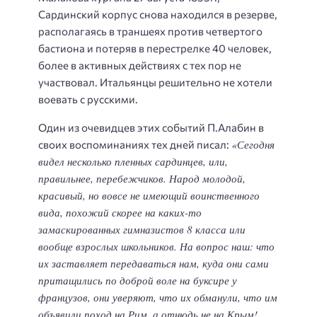
Сардинский корпус снова находился в резерве,
располагаясь в траншеях против четвертого
бастиона и потеряв в перестрелке 40 человек,
более в активных действиях с тех пор не
участвовал. Итальянцы решительно не хотели
воевать с русскими.
Один из очевидцев этих событий П.Алабин в
«Сегодня
своих воспоминаниях тех дней писал:
видел несколько пленных сардинцев, или,
правильнее, перебежчиков. Народ молодой,
красивый, но вовсе не имеющий воинственного
вида, похожий скорее на каких-то
замаскированных гимназистов 8 класса или
вообще взрослых школьников. На вопрос наш: что
их заставляет передаваться нам, куда они сами
притащились по доброй воле на буксире у
французов, они уверяют, что их обманули, что им
объявили поход на Рим, а отнюдь не на Крым!