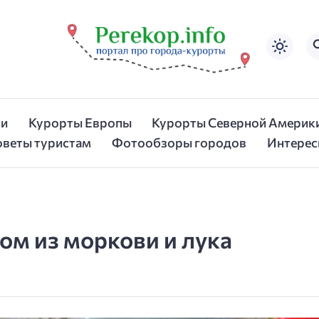
ии
Курорты Европы
Курорты Северной Америк
оветы туристам
Фотообзоры городов
Интерес
м из моркови и лука