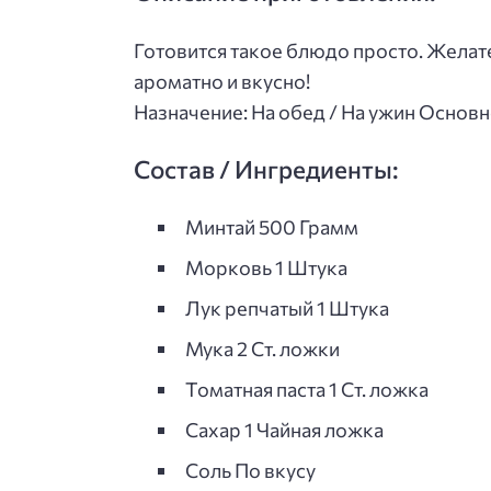
Готовится такое блюдо просто. Желат
ароматно и вкусно!
Назначение: На обед / На ужин Основ
Состав / Ингредиенты:
Минтай 500 Грамм
Морковь 1 Штука
Лук репчатый 1 Штука
Мука 2 Ст. ложки
Томатная паста 1 Ст. ложка
Сахар 1 Чайная ложка
Соль По вкусу