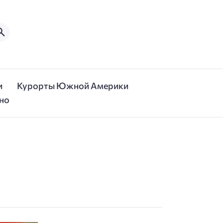
и
Курорты Южной Америки
но