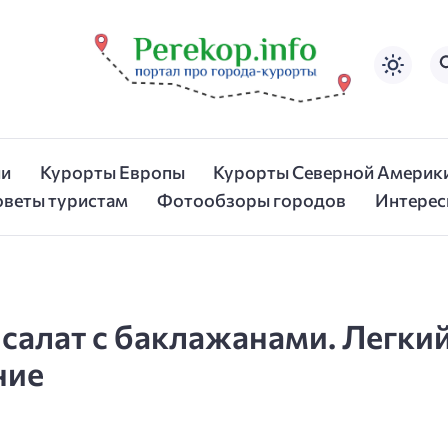
ии
Курорты Европы
Курорты Северной Америк
оветы туристам
Фотообзоры городов
Интерес
салат с баклажанами. Легки
ние