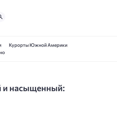
и
Курорты Южной Америки
но
й и насыщенный: