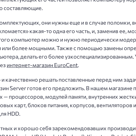
го составляющие.
мплектующих, они нужны еще и в случае поломки, в
«ломается» какая-то одна его часть, и, заменив ее, 
ого компьютер можно и нужно периодически модерн
 или более мощными. Также с помощью замены оп
ютера, делать его более узкоспециализированным. 
рез
интернет-магазин EuroCent
.
 и качественно решать поставленные перед ним зад
ин Server готов его предложить. В нашем магазине
 процессоров, модулей памяти, внутренних жестких
овых карт, блоков питания, корпусов, вентиляторов 
для HDD.
тных и хорошо себя зарекомендовавших производите