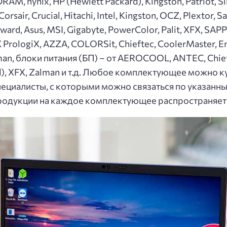
AM, hynix, HP (Hewlett Packard), Kingston, Patriot, S
sair, Crucial, Hitaсhi, Intel, Kingston, OCZ, Plextor,
nward, Asus, MSI, Gigabyte, PowerColor, Palit, XFX, S
X PrologiX, AZZA, COLORSit, Chieftec, CoolerMaster, En
lman, блоки питания (БП) – от AEROCOOL, ANTEC, Chief
d), XFX, Zalman и т.д. Любое комплектующее можно куп
специалисты, с которыми можно связаться по указан
родукции на каждое комплектующее распространяетс