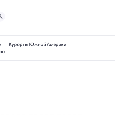
и
Курорты Южной Америки
но