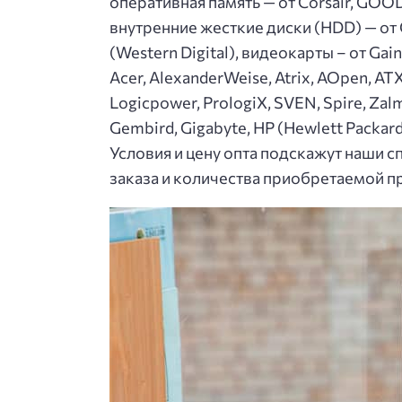
оперативная память — от Corsair, GOODR
внутренние жесткие диски (HDD) — от Cor
(Western Digital), видеокарты – от Gai
Acer, AlexanderWeise, Atrix, AOpen, AT
Logicpower, PrologiX, SVEN, Spire, Za
Gembird, Gigabyte, HP (Hewlett Packar
Условия и цену опта подскажут наши 
заказа и количества приобретаемой п