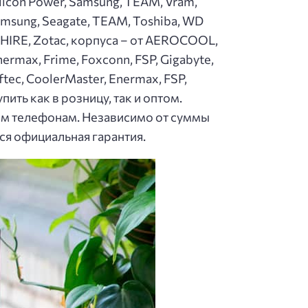
ilicon Power, Samsung, TEAM, Vram,
 Samsung, Seagate, TEAM, Toshiba, WD
APPHIRE, Zotac, корпуса – от AEROCOOL,
ermax, Frime, Foxconn, FSP, Gigabyte,
tec, CoolerMaster, Enermax, FSP,
ить как в розницу, так и оптом.
ным телефонам. Независимо от суммы
я официальная гарантия.