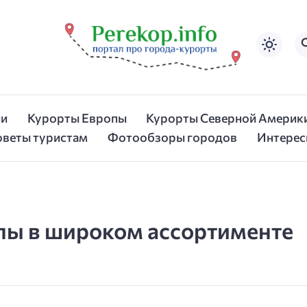
ии
Курорты Европы
Курорты Северной Америк
оветы туристам
Фотообзоры городов
Интерес
пы в широком ассортименте