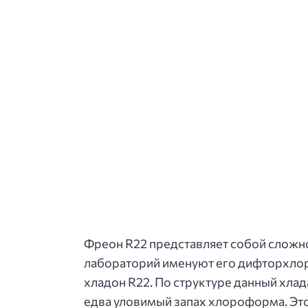
Фреон R22 представляет собой сложн
лабораторий именуют его дифторхлорм
хладон R22. По структуре данный хла
едва уловимый запах хлороформа. Эт