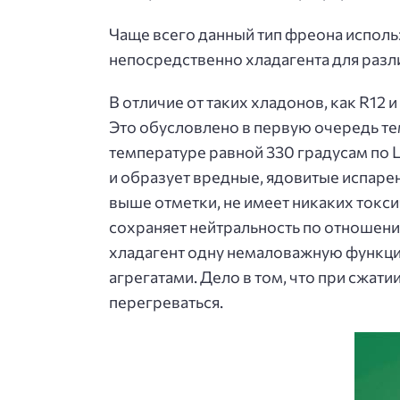
Чаще всего данный тип фреона исполь
непосредственно хладагента для разл
В отличие от таких хладонов, как R1
Это обусловлено в первую очередь те
температуре равной 330 градусам по 
и образует вредные, ядовитые испарен
выше отметки, не имеет никаких токс
сохраняет нейтральность по отношени
хладагент одну немаловажную функци
агрегатами. Дело в том, что при сжат
перегреваться.