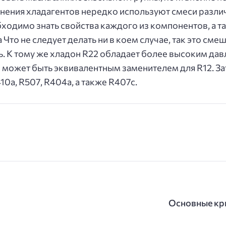
енения хладагентов нередко используют смеси разл
ходимо знать свойства каждого из компонентов, а т
то не следует делать ни в коем случае, так это смеши
ь. К тому же хладон R22 обладает более высоким да
е может быть эквивалентным заменителем для R12. З
10a, R507, R404a, а также R407c.
Основные кр