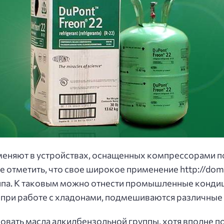
именяют в устройствах, оснащенных компрессорами п
е отметить, что свое широкое применение http://dom
ипа. К таковым можно отнести промышленные конди
о, при работе с хладонами, подмешиваются различные
вать масла алкилбензольной группы, хотя вполне п