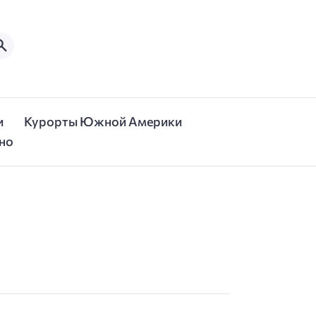
и
Курорты Южной Америки
но