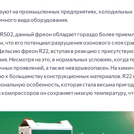
зуют на промышленных предприятиях, холодильных ск
ичного вида оборудования.
2 и R502, данный фреон обладает гораздо более при
м, что его потенциал разрушения озонового слоя ср
Цельсию фреон R22, вступая в реакцию с присутствую
ия. Несмотря на это, в нормальных условиях, когда 
ичных проявлений, а также невзрывоопасен. На хим
ю к большинству конструкционных материалов. R22 н
ональную особенность, которая стала весьма приго
ии компрессоров он сохраняет низкую температуру, ч