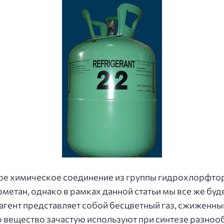
ое химическое соединение из группы гидрохлорфто
етан, однако в рамках данной статьи мы все же буд
дагент представляет собой бесцветный газ, сжиженны
о вещество зачастую используют при синтезе разноо