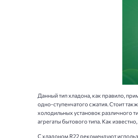
Данный тип хладона, как правило, пр
одно-ступенчатого сжатия. Стоит такж
холодильных установок различного т
агрегаты бытового типа. Как известн
С хладоном R22 рекомендуют использо