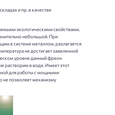
ладах и пр. в качестве
емлемыми экологическими свойствами.
авнительно небольшой. При
щим в системе металлом, разлагается
температура не достигает заявленной
ическом уровне данный фреон
е растворим в воде. Имеет этот
дной для работы с мощными
то не позволяет механизму