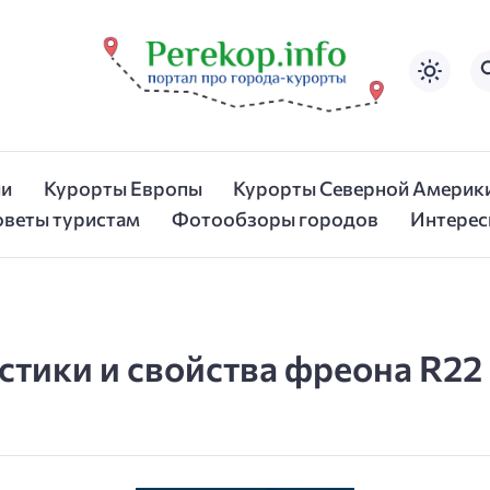
ии
Курорты Европы
Курорты Северной Америк
оветы туристам
Фотообзоры городов
Интерес
тики и свойства фреона R22