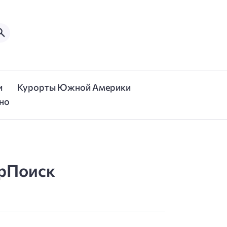
и
Курорты Южной Америки
но
урПоиск