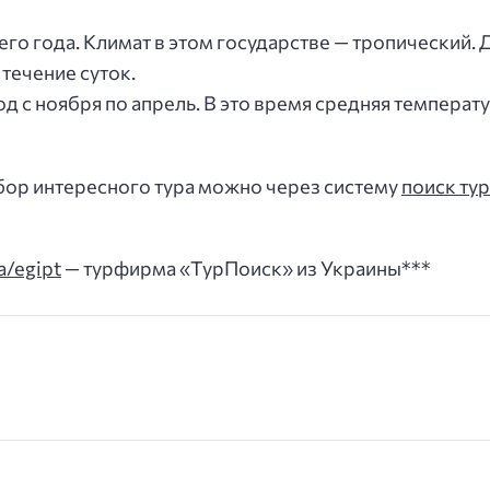
его года. Климат в этом государстве — тропический
течение суток.
д с ноября по апрель. В это время средняя температу
дбор интересного тура можно через систему
поиск тур
a/egipt
— турфирма «ТурПоиск» из Украины***