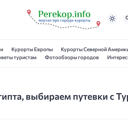
ии
Курорты Европы
Курорты Северной Америк
оветы туристам
Фотообзоры городов
Интерес
гипта, выбираем путевки с Т