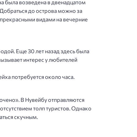
на была возведена в двенадцатом
 Добраться до острова можно за
я прекрасными видами на вечерние
дой. Еще 30 лет назад здесь была
 вызывает интерес у любителей
йха потребуется около часа.
лючено». В Нувейбу отправляются
отсутствием толп туристов. Однако
аться скучным.