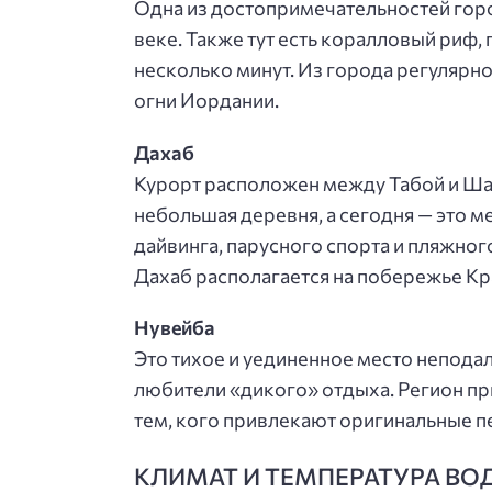
Одна из достопримечательностей горо
веке. Также тут есть коралловый риф
несколько минут. Из города регулярн
огни Иордании.
Дахаб
Курорт расположен между Табой и Шар
небольшая деревня, а сегодня — это м
дайвинга, парусного спорта и пляжног
Дахаб располагается на побережье Кр
Нувейба
Это тихое и уединенное место неподал
любители «дикого» отдыха. Регион пр
тем, кого привлекают оригинальные п
КЛИМАТ И ТЕМПЕРАТУРА ВО