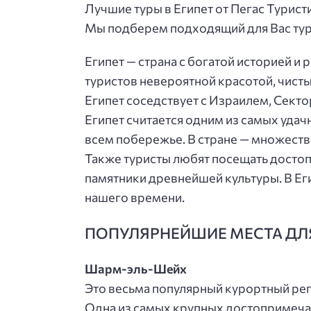
Лучшие туры в Египет от Пегас Турист
Мы подберем подходящий для Вас тур
Египет — страна с богатой историей и
туристов невероятной красотой, чист
Египет соседствует с Израилем, Сект
Египет считается одним из самых уда
всем побережье. В стране — множеств
Также туристы любят посещать досто
памятники древнейшей культуры. В Еги
нашего времени.
ПОПУЛЯРНЕЙШИЕ МЕСТА ДЛ
Шарм-эль-Шейх
Это весьма популярный курортный рег
Одна из самых крупных достопримеча