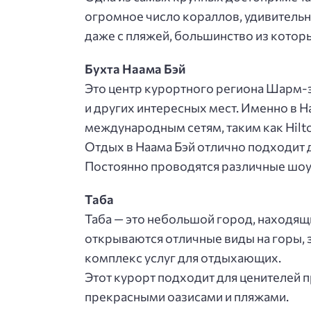
огромное число кораллов, удивитель
даже с пляжей, большинство из которы
Бухта Наама Бэй
Это центр курортного региона Шарм-э
и других интересных мест. Именно в 
международным сетям, таким как Hilton
Отдых в Наама Бэй отлично подходит 
Постоянно проводятся различные шоу
Таба
Таба — это небольшой город, находящ
открываются отличные виды на горы,
комплекс услуг для отдыхающих.
Этот курорт подходит для ценителей 
прекрасными оазисами и пляжами.