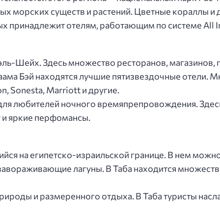
ных морских существ и растений. Цветные кораллы 
х принадлежит отелям, работающим по системе All In
ль-Шейх. Здесь множество ресторанов, магазинов, 
Наама Бэй находятся лучшие пятизвездочные отели. 
, Sonesta, Marriott и другие.
для любителей ночного времяпрепровождения. Здесь 
 и яркие перфомансы.
ийся на египетско-израильской границе. В нем можно
 завораживающие лагуны. В Таба находится множест
природы и размеренного отдыха. В Таба туристы нас