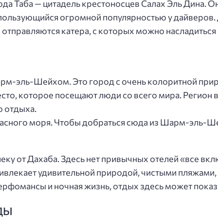
да Таба — цитадель крестоносцев Салах Эль Дина. О
, пользующийся огромной популярностью у дайверов.
о отправляются катера, с которых можно насладитьс
м-эль-Шейхом. Это город с очень колоритной приро
есто, которое посещают люди со всего мира. Регион
о отдыха.
асного моря. Чтобы добраться сюда из Шарм-эль-Ше
еку от Дахаба. Здесь нет привычных отелей «все вк
ивлекает удивительной природой, чистыми пляжами, 
ерфомансы и ночная жизнь, отдых здесь может показ
ДЫ