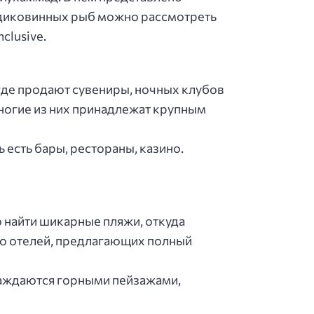
и диковинных рыб можно рассмотреть
clusive.
где продают сувениры, ночных клубов
Многие из них принадлежат крупным
есть бары, рестораны, казино.
 найти шикарные пляжи, откуда
во отелей, предлагающих полный
лаждаются горными пейзажами,