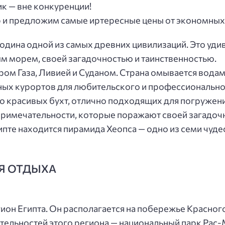
ик — вне конкуренции!
 и предложим самые иртересные цены от экономных
 родина одной из самых древних цивилизаций. Это уди
ым морем, своей загадочностью и таинственностью.
ором Газа, Ливией и Суданом. Страна омывается вода
чных курортов для любительского и профессионально
о красивых бухт, отлично подходящих для погружени
примечательности, которые поражают своей загадоч
пте находится пирамида Хеопса — одно из семи чудес
Я ОТДЫХА
ион Египта. Он располагается на побережье Красног
тельностей этого региона — национальный парк Рас-