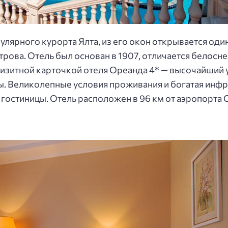
улярного курорта Ялта, из его окон открывается од
ва. Отель был основан в 1907, отличается белоснеж
изитной карточкой отеля Ореанда 4* — высочайший у
 Великолепные условия проживания и богатая инфр
гостиницы. Отель расположен в 96 км от аэропорта