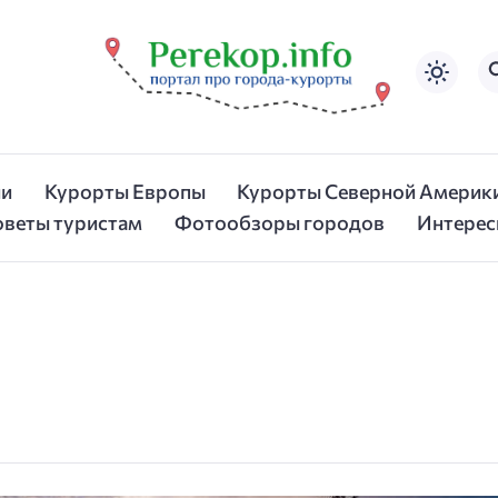
ии
Курорты Европы
Курорты Северной Америк
оветы туристам
Фотообзоры городов
Интерес