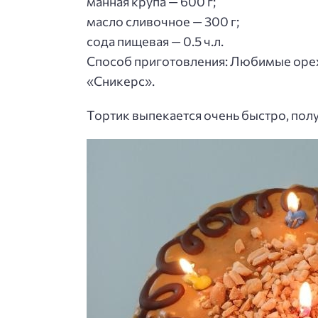
манная крупа — 600 г;
масло сливочное — 300 г;
сода пищевая — 0.5 ч.л.
Способ приготовления
: Любимые орех
«Сникерс».
Тортик выпекается очень быстро, пол