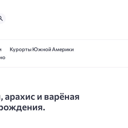
и
Курорты Южной Америки
но
 арахис и варёная
 рождения.