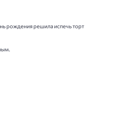
ень рождения решила испечь торт
ным.