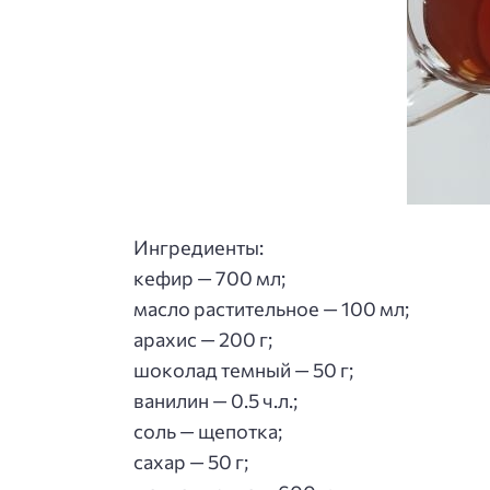
Ингредиенты:
кефир — 700 мл;
масло растительное — 100 мл;
арахис — 200 г;
шоколад темный — 50 г;
ванилин — 0.5 ч.л.;
соль — щепотка;
сахар — 50 г;