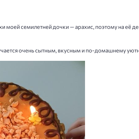
и моей семилетней дочки — арахис, поэтому на её д
учается очень сытным, вкусным и по-домашнему уют