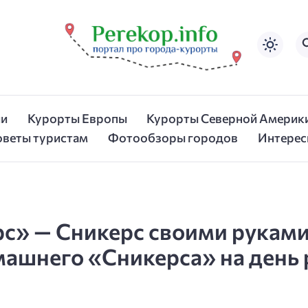
ии
Курорты Европы
Курорты Северной Америк
оветы туристам
Фотообзоры городов
Интерес
рс» — Сникерс своими руками,
машнего «Сникерса» на день