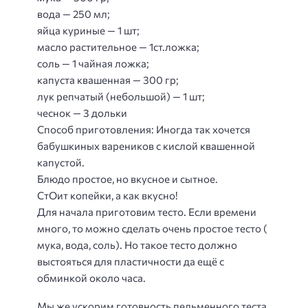
вода — 250 мл;
яйца куриные — 1 шт;
масло растительное — 1ст.ложка;
соль — 1 чайная ложка;
капуста квашенная — 300 гр;
лук репчатый (небольшой) — 1 шт;
чеснок — 3 дольки
Способ приготовления
: Иногда так хочется
бабушкиных вареников с кислой квашенной
капустой.
Блюдо простое, но вкусное и сытное.
СтОит копейки, а как вкусно!
Для начала приготовим тесто. Если времени
много, то можно сделать очень простое тесто (
мука, вода, соль). Но такое тесто должно
выстояться для пластичности да ещё с
обминкой около часа.
Мы же ускорим готовность пельменного теста,