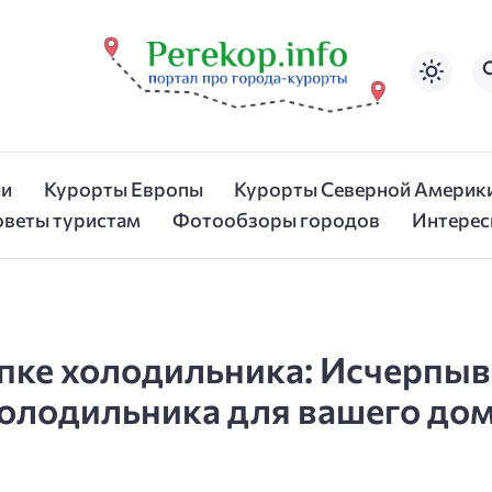
ии
Курорты Европы
Курорты Северной Америк
оветы туристам
Фотообзоры городов
Интерес
упке холодильника: Исчерпы
холодильника для вашего до