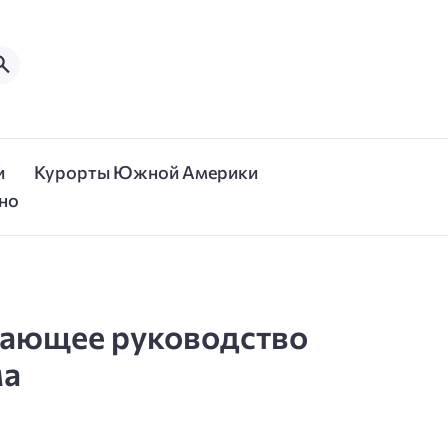
и
Курорты Южной Америки
но
вающее руководство
ма