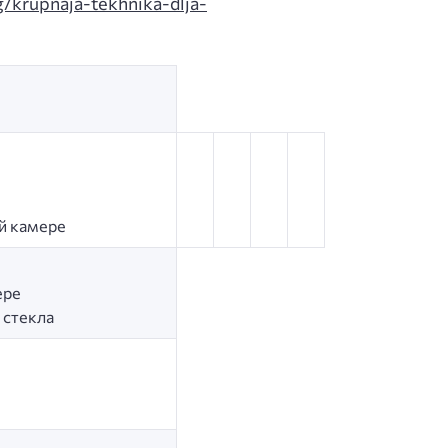
og/krupnaja-tekhnika-dlja-
й камере
ере
 стекла