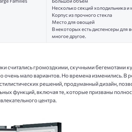
arge Families
Большой объем
Несколько секций холодильника и
Корпус из прочного стекла
Место для овощей
В некоторых есть диспенсеры для во
многое другое.
ки считались громоздкими, скучными бегемотами кухн
 очень мало вариантов. Но времена изменились. В р
стилистических решений, продуманный дизайн, позв
ьных функций, включая те, которые призваны полно
влекательного центра.