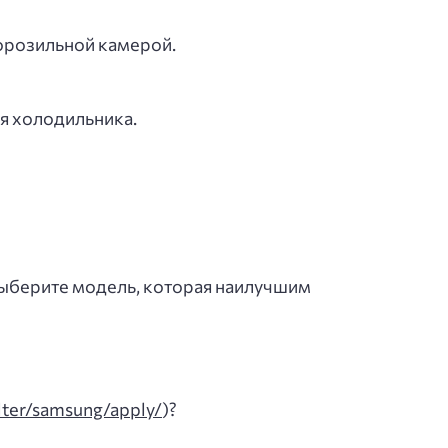
морозильной камерой.
я холодильника.
выберите модель, которая наилучшим
ilter/samsung/apply/
)?