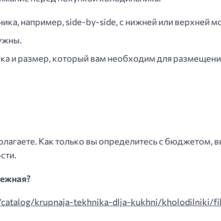
ика, например, side-by-side, с нижней или верхней 
ужны.
ка и размер, который вам необходим для размещени
лагаете. Как только вы определитесь с бюджетом, 
сти.
дежная?
y/catalog/krupnaja-tekhnika-dlja-kukhni/kholodilniki/f