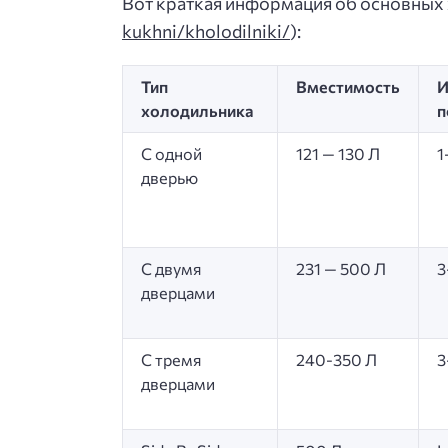
Вот краткая информация об основных 
kukhni/kholodilniki/
):
Тип
Вместимость
И
холодильника
п
С одной
121 — 130 Л
1
дверью
С двумя
231 — 500 Л
3
дверцами
С тремя
240-350 Л
3
дверцами